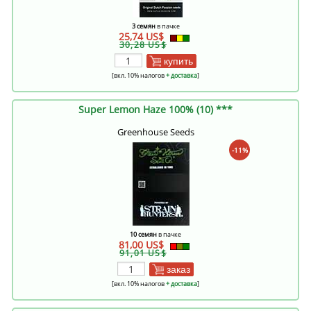
3 семян
в пачке
25,74 US$
30,28 US$
купить
[вкл. 10% налогов
+ доставка
]
Super Lemon Haze 100% (10) ***
Greenhouse Seeds
-11%
10 семян
в пачке
81,00 US$
91,01 US$
заказ
[вкл. 10% налогов
+ доставка
]