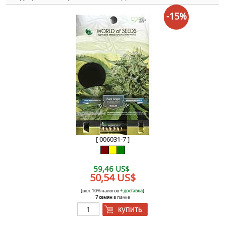
-15%
[ 006031-7 ]
59,46 US$
50,54 US$
[вкл. 10% налогов
+ доставка
]
7 семян
в пачке
купить