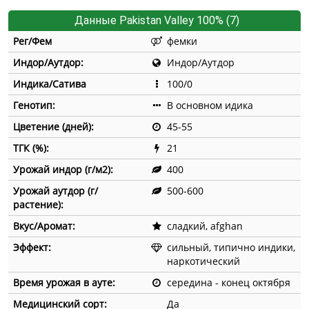
Данные Pakistan Valley 100% (7)
Рег/Фем
фемки
Индор/Аутдор:
Индор/Аутдор
Индика/Сатива
100/0
Генотип:
В основном идика
Цветение (дней):
45-55
ТГК (%):
21
Урожай индор (г/м2):
400
Урожай аутдор (г/
500-600
растение):
Вкус/Аромат:
сладкий, afghan
Эффект:
сильный, типично индики,
наркотический
Время урожая в ауте:
середина - конец октября
Медицинский сорт:
Да