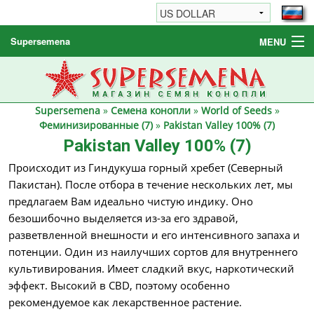
Supersemena
MENU
Семена конопли
Другие товары
Supersemena
»
Семена конопли
»
World of Seeds
»
Как заказать / FAQ
Феминизированные (7)
»
Pakistan Valley 100% (7)
Pakistan Valley 100% (7)
Происходит из Гиндукуша горный хребет (Северный
Пакистан). После отбора в течение нескольких лет, мы
предлагаем Вам идеально чистую индику. Оно
безошибочно выделяется из-за его здравой,
разветвленной внешности и его интенсивного запаха и
потенции. Один из наилучших сортов для внутреннего
культивирования. Имеет сладкий вкус, наркотический
эффект. Высокий в CBD, поэтому особенно
рекомендуемое как лекарственное растение.