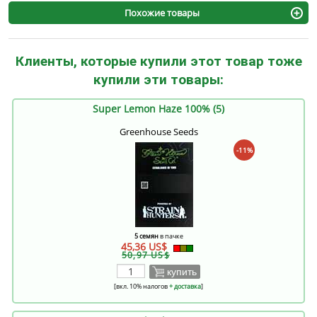
Похожие товары
Клиенты, которые купили этот товар тоже
купили эти товары:
Super Lemon Haze 100% (5)
Greenhouse Seeds
-11%
5 семян
в пачке
45,36 US$
50,97 US$
купить
[вкл. 10% налогов
+ доставка
]