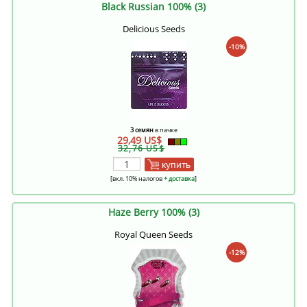
Black Russian 100% (3)
Delicious Seeds
-10%
3 семян
в пачке
29,49 US$
32,76 US$
купить
[вкл. 10% налогов
+ доставка
]
Haze Berry 100% (3)
Royal Queen Seeds
-12%