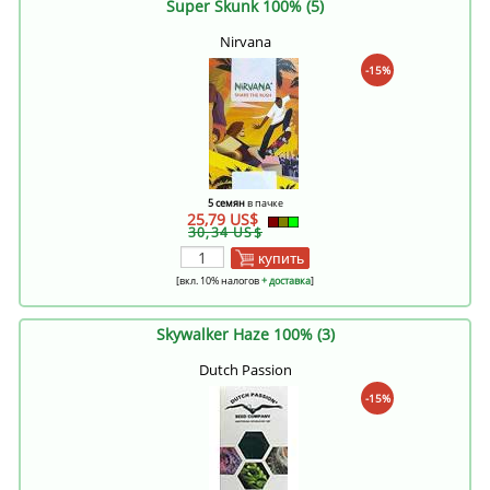
Super Skunk 100% (5)
Nirvana
-15%
5 семян
в пачке
25,79 US$
30,34 US$
купить
[вкл. 10% налогов
+ доставка
]
Skywalker Haze 100% (3)
Dutch Passion
-15%