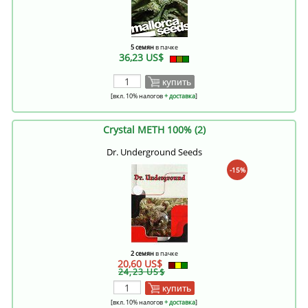
5 семян
в пачке
36,23 US$
купить
[вкл. 10% налогов
+ доставка
]
Crystal METH 100% (2)
Dr. Underground Seeds
-15%
2 семян
в пачке
20,60 US$
24,23 US$
купить
[вкл. 10% налогов
+ доставка
]