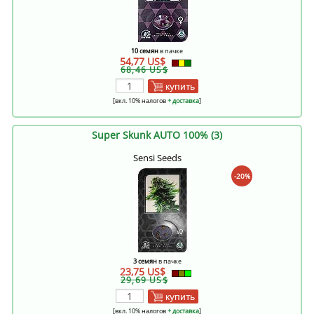
10 семян
в пачке
54,77 US$
68,46 US$
купить
[вкл. 10% налогов
+ доставка
]
Super Skunk AUTO 100% (3)
Sensi Seeds
-20%
3 семян
в пачке
23,75 US$
29,69 US$
купить
[вкл. 10% налогов
+ доставка
]