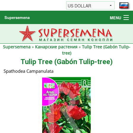
Supersemena
MENU
Семена конопли
Другие товары
Supersemena
»
Канарские растения
»
Tulip Tree (Gabón Tulip-
Как заказать / FAQ
tree)
Tulip Tree (Gabón Tulip-tree)
Spathodea Campanulata