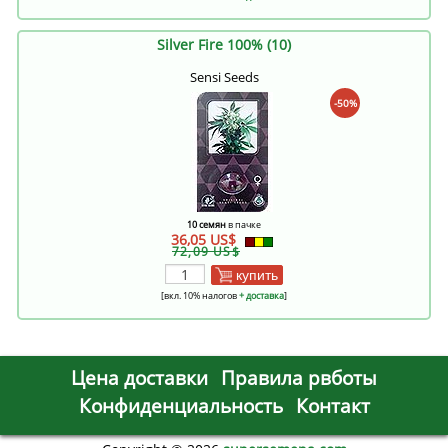
Silver Fire 100% (10)
Sensi Seeds
-50%
10 семян
в пачке
36,05 US$
72,09 US$
купить
[вкл. 10% налогов
+ доставка
]
Цена доставки
Правила рвботы
Конфиденциальность
Контакт