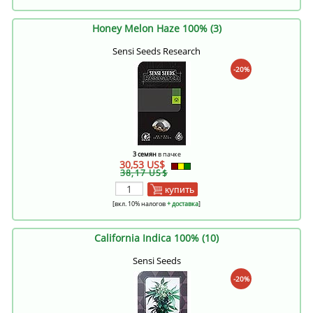
Honey Melon Haze 100% (3)
Sensi Seeds Research
-20%
3 семян
в пачке
30,53 US$
38,17 US$
купить
[вкл. 10% налогов
+ доставка
]
California Indica 100% (10)
Sensi Seeds
-20%