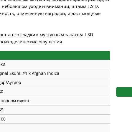
s
Mallorca Seeds
Seed Stockers
 небольшом уходе и внимании, штамм L.S.D.
йность, отмеченную наградой, и даст мощные
Seeds
Mandala
Seedy Simon
s
Medical Seeds Co.
Silent Seeds
аштан со сладким мускусным запахом. LSD
 психоделические ощущения.
 Seeds
Ministry of Cannabis
Söllner - Vadda'
dhi
Paradise Seeds
Strain Hunters S
мки
 the Great Gardener
Philosopher Seeds
Sumo Seeds
ginal Skunk #1 x Afghan Indica
ор/Аутдор
30
сновном идика
65
100