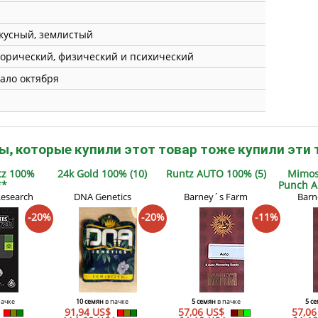
кусный, землистый
орический, физический и психический
ало октября
ы, которые купили этот товар тоже купили эти 
ntz 100%
24k Gold 100% (10)
Runtz AUTO 100% (5)
Mimos
**
Punch A
Research
DNA Genetics
Barney´s Farm
Barn
-20%
-20%
-11%
пачке
10 семян
в пачке
5 семян
в пачке
5 с
91,94 US$
57,06 US$
57,0