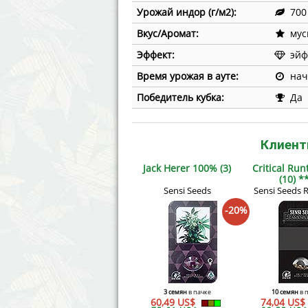
Урожай индор (г/м2):
700
Вкус/Аромат:
мус
Эффект:
эйф
Время урожая в ауте:
нач
Победитель кубка:
Да
Клиент
Jack Herer 100% (3)
Critical Ru
(10) *
Sensi Seeds
Sensi Seeds 
-20%
3 семян
в пачке
10 семян
в 
60,49 US$
74,04 US$