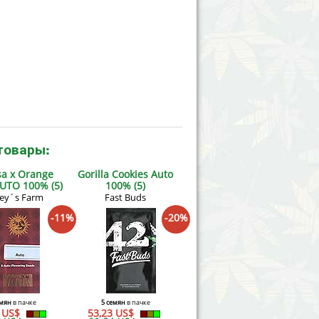
товары:
a x Orange
Gorilla Cookies Auto
UTO 100% (5)
100% (5)
ey´s Farm
Fast Buds
-11%
-20%
емян
в пачке
5 семян
в пачке
6 US$
53,23 US$