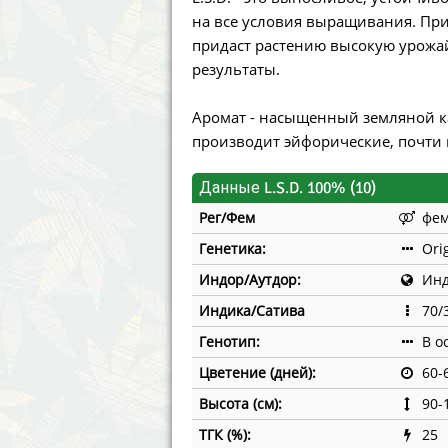
Annabelle´s Garden
Fast Bud
на все условия выращивания. При
придаст растению высокую урожа
Barney´s Farm
Female 
результаты.
Blimburn Seeds
G13 Lab
Аромат - насыщенный земляной к
производит эйфорические, почти
Bulk Seed Bank
Genehtik
Данные L.S.D. 100% (10)
Bulldog Seeds
Green Bo
Рег/Фем
фе
Cannabella Genetics
House of
Генетика:
Ori
Индор/Аутдор:
Инд
Индика/Сатива
70/
Генотип:
В о
Цветение (дней):
60-
Высота (см):
90-
ТГК (%):
25