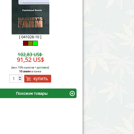
Victory Seeds
Vision Seeds
White Label Seeds
[ 041028-10 ]
s Marijuanabam
World of Seeds
102,83 US$
eedbank
91,52 US$
CBD Industrial Hemp
[вкл. 10% налогов
+ доставка
]
10 семян
в пачке
купить
Похожие товары