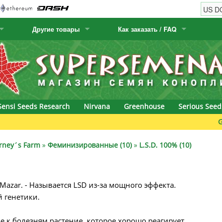
Другие товары
Как заказать / FAQ
w
Семена кактусов
Humboldt Seed Company
Как заказать
Positronics
& Caviar
Канарские растения
Humboldt Seeds
Виды / цены доставки
Prana Medical S
s Seeds
Hyp3rids
FAQ
Pyramid Seeds
Sensi Seeds Research
Nirvana
Greenhouse
Serious Seed
etics
Kalashnikov Seeds
Resin Seeds
Green
rground Seeds
Kannabia
Ripper Seeds
rney´s Farm
»
Феминизированные (10)
»
L.S.D. 100% (10)
ssion
K.C. Brains
Royal Queen Se
Mazar. - Называется LSD из-за мощного эффекта.
Seeds
krauTHCollective
Samsara Seeds
 генетики.
eeds
La Semilla Automatica
Seedsman
ое к болезням растение, которое хорошо реагирует