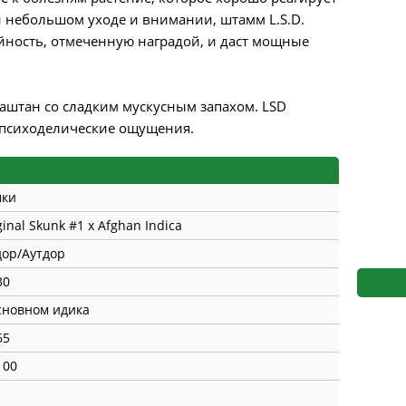
s
Mallorca Seeds
Seed Stockers
 небольшом уходе и внимании, штамм L.S.D.
йность, отмеченную наградой, и даст мощные
Seeds
Mandala
Seedy Simon
s
Medical Seeds Co.
Silent Seeds
аштан со сладким мускусным запахом. LSD
 психоделические ощущения.
 Seeds
Ministry of Cannabis
Söllner - Vadda'
dhi
Paradise Seeds
Strain Hunters S
мки
 the Great Gardener
Philosopher Seeds
Sumo Seeds
ginal Skunk #1 x Afghan Indica
ор/Аутдор
30
сновном идика
65
100