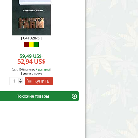
Victory Seeds
Vision Seeds
White Label Seeds
[ 041028-5 ]
s Marijuanabam
World of Seeds
59,49 US$
eedbank
52,94 US$
CBD Industrial Hemp
[вкл. 10% налогов
+ доставка
]
5 семян
в пачке
купить
Похожие товары