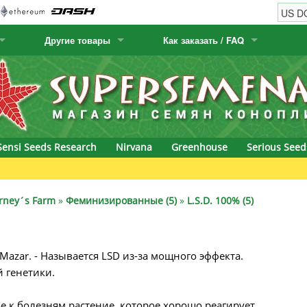
Другие товары
Как заказать / FAQ
w
Семена кактусов
Humboldt Seed Company
Как заказать
Positronics
& Caviar
Канарские растения
Humboldt Seeds
Виды / цены доставки
Prana Medical S
s Seeds
Hyp3rids
FAQ
Pyramid Seeds
Sensi Seeds Research
Nirvana
Greenhouse
Serious Seed
etics
Kalashnikov Seeds
Resin Seeds
G
rground Seeds
Kannabia
Ripper Seeds
rney´s Farm
»
Феминизированные (5)
»
L.S.D. 100% (5)
ssion
K.C. Brains
Royal Queen Se
Mazar. - Называется LSD из-за мощного эффекта.
Seeds
krauTHCollective
Samsara Seeds
 генетики.
eeds
La Semilla Automatica
Seedsman
ое к болезням растение, которое хорошо реагирует