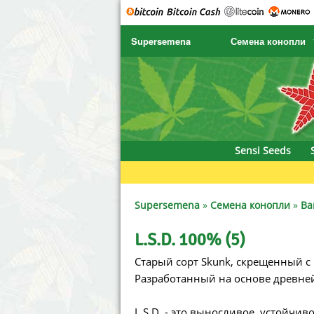
Supersemena
Семена конопли
SENSI SEEDS
CBD Cre
SENSI SEEDS RESEARCH
Chronic 
NIRVANA
Deliciou
Sensi Seeds
GREENHOUSE
DNA Gen
SERIOUS SEEDS
Dr. Unde
Supersemena
»
Семена конопли
»
Ba
SPLIFF SEEDS
Dutch Pa
L.S.D. 100% (5)
Старый сорт Skunk, скрещенный с 
Ace Seeds
Empire 
Разработанный на основе древней
Anaconda Seeds
Exotic S
L.S.D. - это выносливое, устойчив