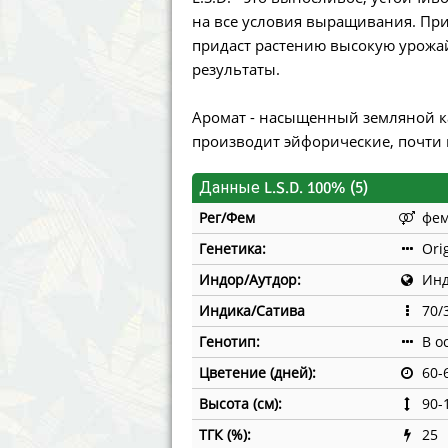
Annabelle´s Garden
Fast Bud
на все условия выращивания. При
придаст растению высокую урожа
Barney´s Farm
Female 
результаты.
Blimburn Seeds
G13 Lab
Аромат - насыщенный земляной к
производит эйфорические, почти
Bulk Seed Bank
Genehtik
Данные L.S.D. 100% (5)
Bulldog Seeds
Green Bo
Рег/Фем
фе
Cannabella Genetics
House of
Генетика:
Ori
Индор/Аутдор:
Инд
Индика/Сатива
70/
Генотип:
В о
Цветение (дней):
60-
Высота (см):
90-
ТГК (%):
25