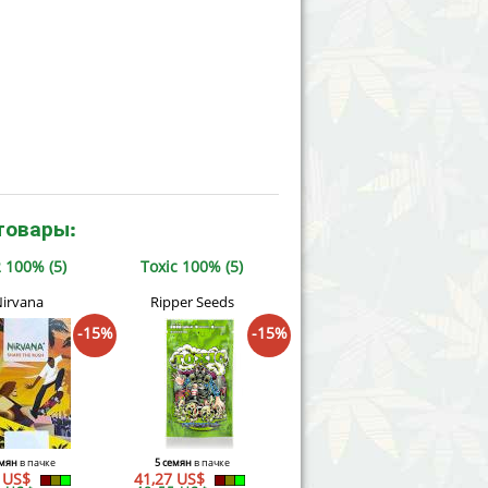
товары:
 100% (5)
Toxic 100% (5)
irvana
Ripper Seeds
-15%
-15%
емян
в пачке
5 семян
в пачке
5 US$
41,27 US$