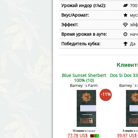
Урожай индор (г/м2):
700
Вкус/Аромат:
мус
Эффект:
эйф
Время урожая в ауте:
нач
Победитель кубка:
Да
Клиент
Blue Sunset Sherbert
Dos Si Dos 33
100% (10)
Barney´s Farm
Barney´s
-11%
10 семян
в пачке
3 семян
в п
77,78 US$
39,97 US$