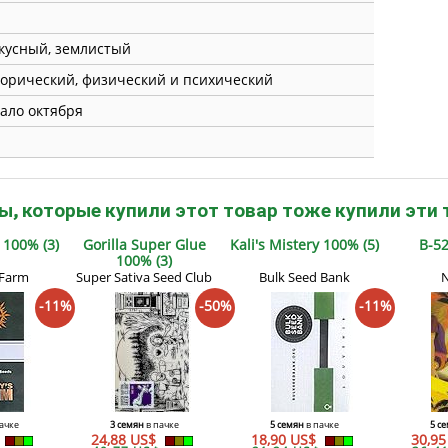
кусный, землистый
орический, физический и психический
ало октября
ы, которые купили этот товар тоже купили эти 
 100% (3)
Gorilla Super Glue
Kali's Mistery 100% (5)
B-52
100% (3)
 Farm
Super Sativa Seed Club
Bulk Seed Bank
N
-11%
-50%
-11%
ачке
3 семян
в пачке
5 семян
в пачке
5 с
24,88 US$
18,90 US$
30,9