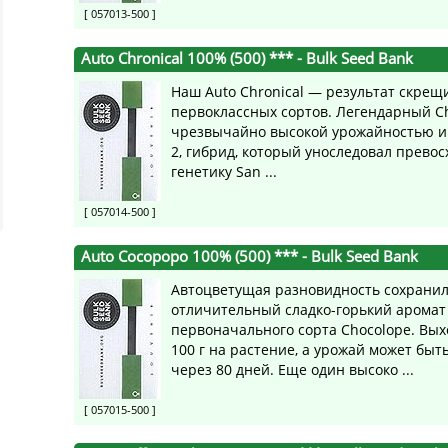
[ 057013-500 ]
Auto Chronical 100% (500) ***
- Bulk Seed Bank
Наш Auto Chronical — результат скрещ
первоклассных сортов. Легендарный Ch
чрезвычайно высокой урожайностью и
2, гибрид, который уноследовал прево
генетику San ...
[ 057014-500 ]
Auto Cocopopo 100% (500) ***
- Bulk Seed Bank
Автоцветущая разновидность сохрани
отличительный сладко-горький аромат
первоначального сорта Chocolope. Выхо
100 г на растение, а урожай может быт
через 80 дней. Еще один высоко ...
[ 057015-500 ]