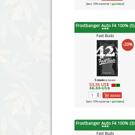
[вкл. 10% налогов
+ доставка
]
Frostbanger Auto F4 100% (5)
***
Fast Buds
-20%
5 семян
в пачке
53,35 US$
66,69 US$
заказ
[вкл. 10% налогов
+ доставка
]
Frostbanger Auto F4 100% (3)
***
Fast Buds