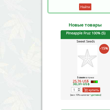
Найти
Новые товары
Pineapple Fruz 100% (5)
Sweet Seeds
-15%
5 семян
в пачке
25,76 US$
30,31 US$
купить
[вкл. 10% налогов
+ доставка
]