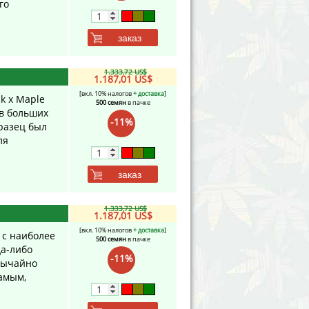
го
заказ
1.333,72 US$
1.187,01 US$
[вкл. 10% налогов
+ доставка
]
k x Maple
500 семян
в пачке
 в больших
-11%
разец был
ля
заказ
1.333,72 US$
1.187,01 US$
[вкл. 10% налогов
+ доставка
]
 с наиболее
500 семян
в пачке
да-либо
-11%
звычайно
амым,