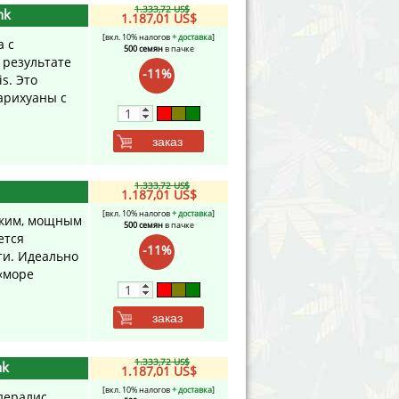
1.333,72 US$
nk
1.187,01 US$
[вкл. 10% налогов
+ доставка
]
а с
500 семян
в пачке
 результате
-11%
s. Это
арихуаны с
заказ
1.333,72 US$
1.187,01 US$
[вкл. 10% налогов
+ доставка
]
едким, мощным
500 семян
в пачке
ется
-11%
ти. Идеально
«море
заказ
1.333,72 US$
nk
1.187,01 US$
[вкл. 10% налогов
+ доставка
]
дералис.