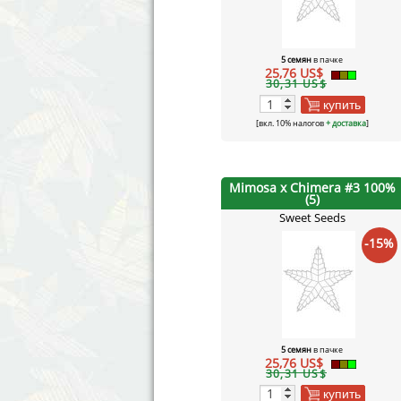
5 семян
в пачке
25,76 US$
30,31 US$
купить
[вкл. 10% налогов
+ доставка
]
Mimosa x Chimera #3 100%
(5)
Sweet Seeds
-15%
5 семян
в пачке
25,76 US$
30,31 US$
купить