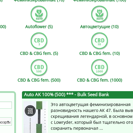
s
Mallorca Seeds
Seed Stockers
Seeds
Mandala
Seedy Simon
00)
Autoflower (5)
Автоцветущие (10)
s
Medical Seeds Co.
Silent Seeds
 Seeds
Ministry of Cannabis
Söllner - Vadda'
CBD & CBG fem. (5)
CBD & CBG fem. (10)
dhi
Paradise Seeds
Strain Hunters S
 the Great Gardener
Philosopher Seeds
Sumo Seeds
CBD & CBG fem. (500)
CBD & CBG fem. (1000)
Auto AK 100% (500) ***
- Bulk Seed Bank
Это автоцветущая феминизированная
разновидность нашего АК 47. Была вы
скрещивания легендарной, в основном 
с Lowryder, который был тщательно от
сохранить первоначал ...