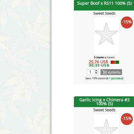
Super Boof x RS11 100% (5)
Sweet Seeds
-15%
5 семян
в пачке
25,76 US$
30,31 US$
купить
[вкл. 10% налогов
+ доставка
]
Garlic Icing x Chimera #3
100% (5)
Sweet Seeds
-15%