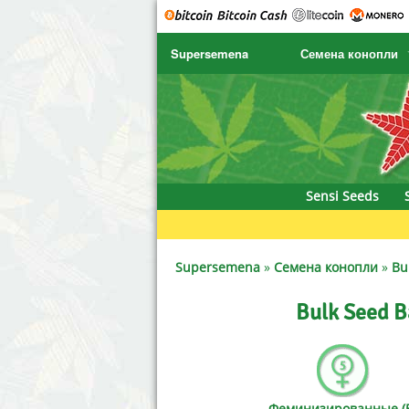
Supersemena
Семена конопли
SENSI SEEDS
CBD Cre
SENSI SEEDS RESEARCH
Chronic 
NIRVANA
Deliciou
Sensi Seeds
GREENHOUSE
DNA Gen
SERIOUS SEEDS
Dr. Unde
Supersemena
»
Семена конопли
»
Bu
SPLIFF SEEDS
Dutch Pa
Bulk Seed 
Ace Seeds
Empire 
Anaconda Seeds
Exotic S
Феминизированные (5