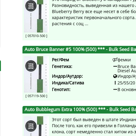
Разновидность, выведенная из нашего 
Blueberry Berry все еще несет в себе 
характеристик первоначального сорта.
растения с соц ...
[ 057010-500 ]
Auto Bruce Banner #5 100% (500) ***
- Bulk Seed B
Рег/Фем
фемки
Генетика:
Bruce Ba
Diesel A
Индор/Аутдор:
Индор/А
Индика/Сатива
25/55/20
Генотип:
В основ
[ 057119-500 ]
Auto Bubblegum Extra 100% (500) ***
- Bulk Seed B
Этот сорт был выведен в штате Индиан
После того, как его привезли в Голланд
клона, сорт немедленно стал хитом из-