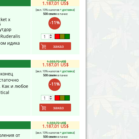
1.333,72 US$
1.187,01 US$
[вкл. 10% налогов
+ доставка
]
500 семян
в пачке
ket x
-11%
s
утдор
 Ruderalis
ном идика
заказ
1.333,72 US$
1.187,01 US$
[вкл. 10% налогов
+ доставка
]
аконец
500 семян
в пачке
остаточно
-11%
. Как и любое
tical
заказ
1.333,72 US$
1.187,01 US$
[вкл. 10% налогов
+ доставка
]
коления от
500 семян
в пачке