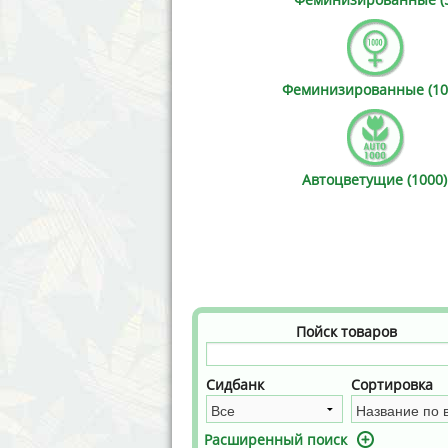
Annabelle´s Garden
Fast Bud
Barney´s Farm
Female 
Феминизированные (10
Blimburn Seeds
G13 Lab
Bulk Seed Bank
Genehtik
Автоцветущие (1000)
Bulldog Seeds
Green Bo
Cannabella Genetics
House of
Пойск товаров
Сидбанк
Сортировка
Расширенный поиск