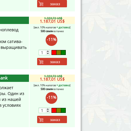
заказ
1.333,72 US$
1.187,01 US$
[вкл. 10% налогов
+ доставка
]
оноплевод
500 семян
в пачке
-11%
ном сатива-
о выращивать
заказ
1.333,72 US$
Bank
1.187,01 US$
[вкл. 10% налогов
+ доставка
]
олжает
500 семян
в пачке
ры. Один из
-11%
й из нашей
в условиях
заказ