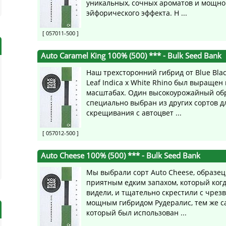
уникальных, сочных ароматов и мощно
эйфорического эффекта. Н ...
[ 057011-500 ]
Auto Caramel King 100% (500) ***
- Bulk Seed Bank
Наш трехсторонний гибрид от Blue Blac
Leaf Indica x White Rhino был выращен
масштабах. Один высокоурожайный об
специально выбран из других сортов д
скрещивания с автоцвет ...
[ 057012-500 ]
Auto Cheese 100% (500) ***
- Bulk Seed Bank
Мы выбрали сорт Auto Cheese, образец
приятным едким запахом, который ког
видели, и тщательно скрестили с чре
мощным гибридом Рудералис, тем же с
который был использован ...