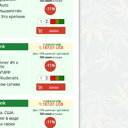
500 семян
в пачке
Auto
-11%
большинство
 Это крепкие
заказ
1.333,72 US$
ank
1.187,01 US$
[вкл. 10% налогов
+ доставка
]
500 семян
в пачке
nner #5 x
-11%
uto
утдор
 Ruderalis
ном сатива
заказ
1.333,72 US$
ank
1.187,01 US$
[вкл. 10% налогов
+ доставка
]
а, США.
500 семян
в пачке
ию в виде
-11%
за своих