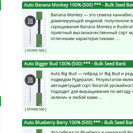
Auto Banana Monkey 100% (500) ***
- Bulk Seed Ba
Banana Monkey — это семена каннабис
доминирующей индикой, полученное в
скрещивания Banana Monkey и Ruderali
приятный высококачественный сорт м
отличными характеристиками. ...
[ 057097-500 ]
Auto Bigger Bud 100% (500) ***
- Bulk Seed Bank
Auto Big Bud — гибрид от Big Bud и р
подвидом Рудералис. Результатом явля
автоцветущий сорт богатой урожайнос
подходит для выращивания по методу 
зелени» и любой комм ...
[ 057008-500 ]
Auto Blueberry Berry 100% (500) ***
- Bulk Seed Ba
Это гибрид от Blueberry и канадской Ру