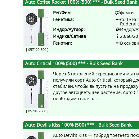
Auto Coffee Rocket 100% (500) ***
- Bulk Seed Bank
Рег/Фем
фемки
Генетика:
Coffe Roc
Ruderali
Индор/Аутдор:
Индор/А
Индика/Сатива
20/60/20
Генотип:
В основ
[ 057120-500 ]
Auto Critical 100% (500) ***
- Bulk Seed Bank
Через 5 поколений скрещивания мы н
получили сорт Auto Critical, который д
стабилен, чтобы выпустить на продажу
другое автоцветущее растение, Auto Cri
необходимо вначал ...
[ 057016-500 ]
Auto Devil's Kiss 100% (500) ***
- Bulk Seed Bank
Auto Devil's Kiss — гибрид третьего по