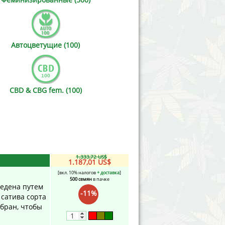
Victory Seeds
Vision Seeds
Автоцветущие (100)
White Label Seeds
s Marijuanabam
World of Seeds
CBD & CBG fem. (100)
eedbank
CBD Industrial Hemp
1.333,72 US$
1.187,01 US$
[вкл. 10% налогов
+ доставка
]
500 семян
в пачке
ведена путем
-11%
сатива сорта
обран, чтобы