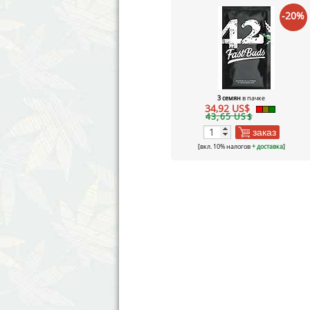
-20%
3 семян
в пачке
34,92 US$
43,65 US$
заказ
[вкл. 10% налогов
+ доставка
]