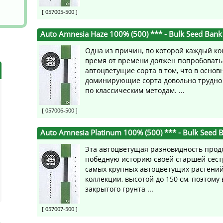
[ 057005-500 ]
Auto Amnesia Haze 100% (500) ***
- Bulk Seed Bank
Одна из причин, по которой каждый к
время от времени должен попробовать
автоцветущие сорта в том, что в основ
доминирующие сорта довольно трудн
по классическим методам. ...
[ 057006-500 ]
Auto Amnesia Platinum 100% (500) ***
- Bulk Seed 
Эта автоцветущая разновидность прод
победную историю своей старшей сест
самых крупных автоцветущих растени
коллекции, высотой до 150 см, поэтому 
закрытого грунта ...
[ 057007-500 ]