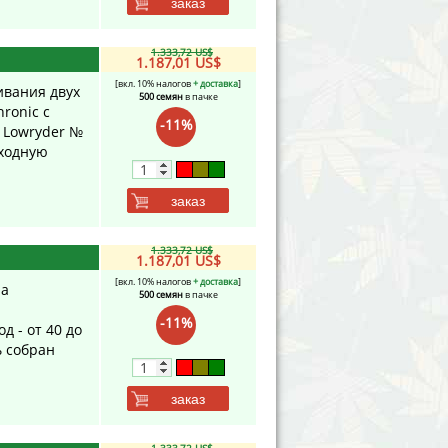
заказ
1.333,72 US$
1.187,01 US$
[вкл. 10% налогов
+ доставка
]
ивания двух
500 семян
в пачке
ronic с
-11%
 Lowryder №
сходную
заказ
1.333,72 US$
1.187,01 US$
[вкл. 10% налогов
+ доставка
]
ла
500 семян
в пачке
-11%
д - от 40 до
ь собран
заказ