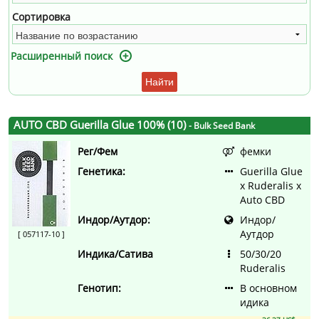
Сортировка
Расширенный поиск
Найти
AUTO CBD Guerilla Glue 100% (10)
- Bulk Seed Bank
Рег/Фем
фемки
Генетика:
Guerilla Glue
x Ruderalis x
Auto CBD
Индор/Аутдор:
Индор/
Аутдор
[ 057117-10 ]
Индика/Сатива
50/30/20
Ruderalis
Генотип:
В основном
идика