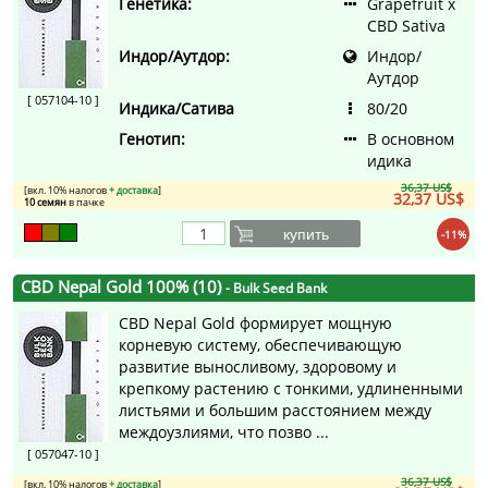
Генетика:
Grapefruit x
CBD Sativa
Индор/Аутдор:
Индор/
Аутдор
[ 057104-10 ]
Индика/Сатива
80/20
Генотип:
В основном
идика
36,37 US$
[вкл. 10% налогов
+ доставка
]
32,37 US$
10 семян
в пачке
купить
-11%
CBD Nepal Gold 100% (10)
- Bulk Seed Bank
CBD Nepal Gold формирует мощную
корневую систему, обеспечивающую
развитие выносливому, здоровому и
крепкому растению с тонкими, удлиненными
листьями и большим расстоянием между
междоузлиями, что позво ...
[ 057047-10 ]
36,37 US$
[вкл. 10% налогов
+ доставка
]