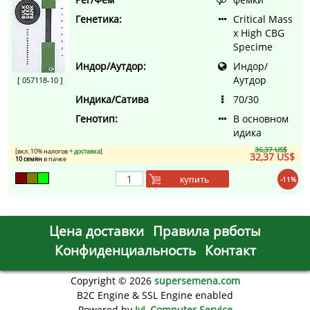
Генетика:
Critical Mass
x High CBG
Specime
Индор/Аутдор:
Индор/
Аутдор
[ 057118-10 ]
Индика/Сатива
70/30
Генотип:
В основном
идика
36,37 US$
[вкл. 10% налогов
+ доставка
]
32,37 US$
10 семян
в пачке
купить
-11%
Цена доставки
Правила рвботы
Конфиденциальность
Контакт
Copyright © 2026
supersemena.com
B2C Engine & SSL Engine enabled
Powered by
JyL Computer Service