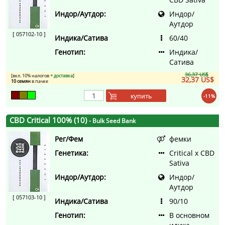
Индор/Аутдор:
Индор/
Аутдор
[ 057102-10 ]
Индика/Сатива
60/40
Генотип:
Индика/
Сатива
36,37 US$
[вкл. 10% налогов
+ доставка
]
32,37 US$
10 семян
в пачке
купить
-11%
CBD Critical 100% (10)
- Bulk Seed Bank
Рег/Фем
фемки
Генетика:
Critical x CBD
Sativa
Индор/Аутдор:
Индор/
Аутдор
[ 057103-10 ]
Индика/Сатива
90/10
Генотип:
В основном