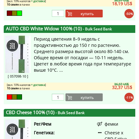
36,37 US$
[вкл. 10% налогов
+ доставка
]
18,19 US$
10 семян
в пачке
купить
-50%
AUTO CBD White Widow 100% (10)
- Bulk Seed Bank
Период цветения 8–9 недель с
продуктивностью до 150 г по растению.
Среднего размера высотой около 80-140 см.
Общее время от посадки — 10-11 недель.
Цветет в любое время года при температуре
выше 10°C. ...
[ 057098-10 ]
36,37 US$
[вкл. 10% налогов
+ доставка
]
32,37 US$
10 семян
в пачке
купить
-11%
CBD Cheese 100% (10)
- Bulk Seed Bank
Рег/Фем
фемки
Генетика:
Cheese x
CBD Sativa