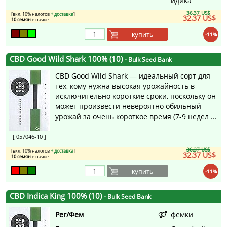
идика
36,37 US$
[вкл. 10% налогов
+ доставка
]
32,37 US$
10 семян
в пачке
купить
-11%
CBD Good Wild Shark 100% (10)
- Bulk Seed Bank
CBD Good Wild Shark — идеальный сорт для
тех, кому нужна высокая урожайность в
исключительно короткие сроки, поскольку он
может произвести невероятно обильный
урожай за очень короткое время (7-9 недел ...
[ 057046-10 ]
36,37 US$
[вкл. 10% налогов
+ доставка
]
32,37 US$
10 семян
в пачке
купить
-11%
CBD Indica King 100% (10)
- Bulk Seed Bank
Рег/Фем
фемки