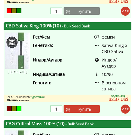
32,37 US$
10 семян
в пачке
купить
-11%
CBD Sativa King 100% (10)
- Bulk Seed Bank
Рег/Фем
фемки
Генетика:
Sativa King x
CBD Sativa
Индор/Аутдор:
Индор/
Аутдор
[ 057116-10 ]
Индика/Сатива
10/90
Генотип:
В основном
сатива
36,37 US$
[вкл. 10% налогов
+ доставка
]
32,37 US$
10 семян
в пачке
купить
-11%
CBG Critical Mass 100% (10)
- Bulk Seed Bank
Рег/Фем
фемки