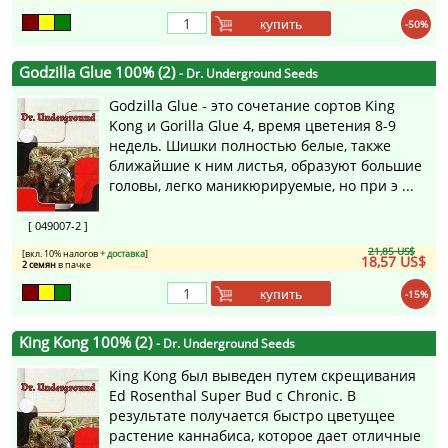
купить
-50%
Godzilla Glue 100% (2)
- Dr. Underground Seeds
Godzilla Glue - это сочетание сортов King
Kong и Gorilla Glue 4, время цветения 8-9
недель. Шишки полностью белые, также
ближайшие к ним листья, образуют большие
головы, легко маникюрируемые, но при э ...
[ 049007-2 ]
21,85 US$
[вкл. 10% налогов
+ доставка
]
18,57 US$
2 семян
в пачке
купить
-15%
King Kong 100% (2)
- Dr. Underground Seeds
King Kong был выведен путем скрещивания
Ed Rosenthal Super Bud с Chronic. В
результате получается быстро цветущее
растение каннабиса, которое дает отличные