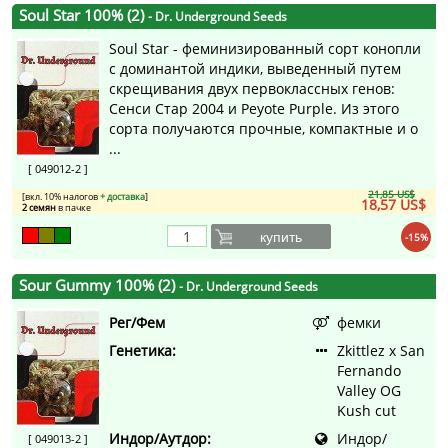
Soul Star 100% (2)
- Dr. Underground Seeds
Soul Star - феминизированный сорт конопли
с доминантой индики, выведенный путем
скрещивания двух первоклассных генов:
Сенси Стар 2004 и Peyote Purple. Из этого
сорта получаются прочные, компактные и о
...
[ 049012-2 ]
21,85 US$
[вкл. 10% налогов
+ доставка
]
18,57 US$
2 семян
в пачке
купить
-15%
Sour Gummy 100% (2)
- Dr. Underground Seeds
Рег/Фем
фемки
Генетика:
Zkittlez x San
Fernando
Valley OG
Kush cut
Индор/Аутдор:
Индор/
[ 049013-2 ]