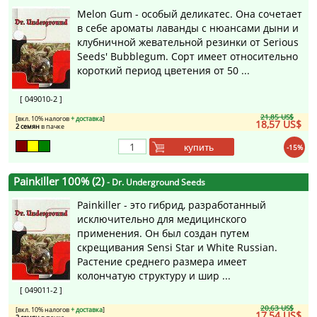
Melon Gum - особый деликатес. Она сочетает
в себе ароматы лаванды с нюансами дыни и
клубничной жевательной резинки от Serious
Seeds' Bubblegum. Сорт имеет относительно
короткий период цветения от 50 ...
[ 049010-2 ]
21,85 US$
[вкл. 10% налогов
+ доставка
]
18,57 US$
2 семян
в пачке
купить
-15%
Painkiller 100% (2)
- Dr. Underground Seeds
Painkiller - это гибрид, разработанный
исключительно для медицинского
применения. Он был создан путем
скрещивания Sensi Star и White Russian.
Растение среднего размера имеет
колончатую структуру и шир ...
[ 049011-2 ]
20,63 US$
[вкл. 10% налогов
+ доставка
]
17,54 US$