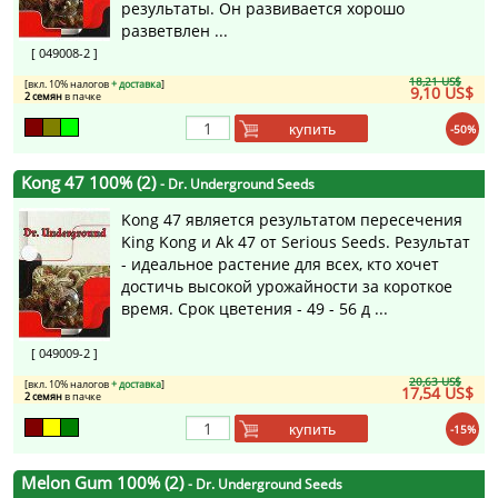
результаты. Он развивается хорошо
разветвлен ...
[ 049008-2 ]
18,21 US$
[вкл. 10% налогов
+ доставка
]
9,10 US$
2 семян
в пачке
купить
-50%
Kong 47 100% (2)
- Dr. Underground Seeds
Kong 47 является результатом пересечения
King Kong и Ak 47 от Serious Seeds. Результат
- идеальное растение для всех, кто хочет
достичь высокой урожайности за короткое
время. Срок цветения - 49 - 56 д ...
[ 049009-2 ]
20,63 US$
[вкл. 10% налогов
+ доставка
]
17,54 US$
2 семян
в пачке
купить
-15%
Melon Gum 100% (2)
- Dr. Underground Seeds