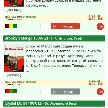
прочное доминирующее в Индике растение
марихуаны, с ...
[ 049004-2 ]
21,85 US$
[вкл. 10% налогов
+ доставка
]
18,57 US$
2 семян
в пачке
купить
-15%
Brooklyn Mango 100% (2)
- Dr. Underground Seeds
Brooklyn Mango был создан путем
пересечения Ed. Rosenthal Super Bud и New
York City Diesel. В результате получился
прекрасный сорт конопли, который занимает
от 8 до 9 недель цветения. Твердые почки, к
...
[ 049005-2 ]
21,85 US$
[вкл. 10% налогов
+ доставка
]
18,57 US$
2 семян
в пачке
купить
-15%
Crystal METH 100% (2)
- Dr. Underground Seeds