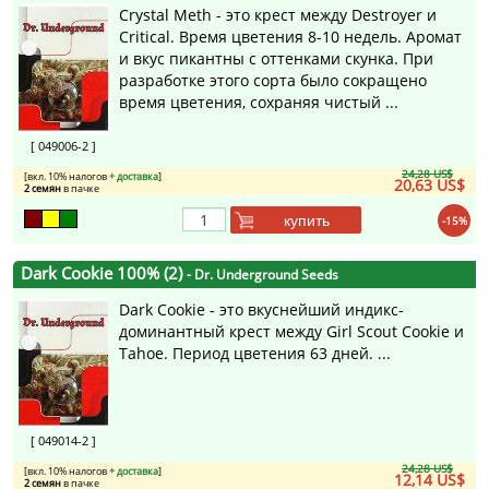
Crystal Meth - это крест между Destroyer и
Critical. Время цветения 8-10 недель. Аромат
и вкус пикантны с оттенками скунка. При
разработке этого сорта было сокращено
время цветения, сохраняя чистый ...
[ 049006-2 ]
24,28 US$
[вкл. 10% налогов
+ доставка
]
20,63 US$
2 семян
в пачке
купить
-15%
Dark Cookie 100% (2)
- Dr. Underground Seeds
Dark Cookie - это вкуснейший индикс-
доминантный крест между Girl Scout Cookie и
Tahoe. Период цветения 63 дней. ...
[ 049014-2 ]
24,28 US$
[вкл. 10% налогов
+ доставка
]
12,14 US$
2 семян
в пачке