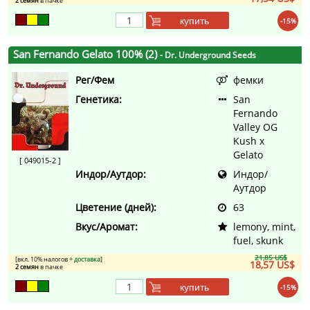
2 семян
в пачке
купить
-15%
San Fernando Gelato 100% (2)
- Dr. Underground Seeds
Рег/Фем
фемки
Генетика:
San
Fernando
Valley OG
Kush x
Gelato
[ 049015-2 ]
Индор/Аутдор:
Индор/
Аутдор
Цветение (дней):
63
Вкус/Аромат:
lemony, mint,
fuel, skunk
21,85 US$
[вкл. 10% налогов
+ доставка
]
18,57 US$
2 семян
в пачке
купить
-15%