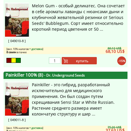
Melon Gum - особый деликатес. Она сочетает
в себе ароматы лаванды с нюансами дыни и
клубничной жевательной резинки от Serious
Seeds' Bubblegum. Сорт имеет относительно
короткий период цветения от 50 ...
[ 049010-8 ]
80,12 US$
[вкл. 10% налогов
+ доставка
]
68,10 US$
8 семян
в пачке
купить
-15%
Painkiller 100% (8)
- Dr. Underground Seeds
Painkiller - это гибрид, разработанный
исключительно для медицинского
применения. Он был создан путем
скрещивания Sensi Star и White Russian.
Растение среднего размера имеет
колончатую структуру и шир ...
[ 049011-8 ]
75,26 US$
[вкл. 10% налогов
+ доставка
]
37,63 US$