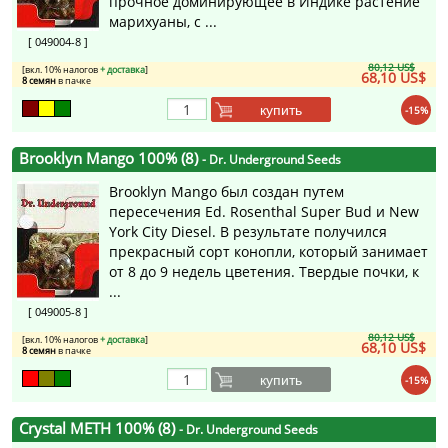
прочное доминирующее в Индике растение
марихуаны, с ...
[ 049004-8 ]
80,12 US$
[вкл. 10% налогов
+ доставка
]
68,10 US$
8 семян
в пачке
купить
-15%
Brooklyn Mango 100% (8)
- Dr. Underground Seeds
Brooklyn Mango был создан путем
пересечения Ed. Rosenthal Super Bud и New
York City Diesel. В результате получился
прекрасный сорт конопли, который занимает
от 8 до 9 недель цветения. Твердые почки, к
...
[ 049005-8 ]
80,12 US$
[вкл. 10% налогов
+ доставка
]
68,10 US$
8 семян
в пачке
купить
-15%
Crystal METH 100% (8)
- Dr. Underground Seeds