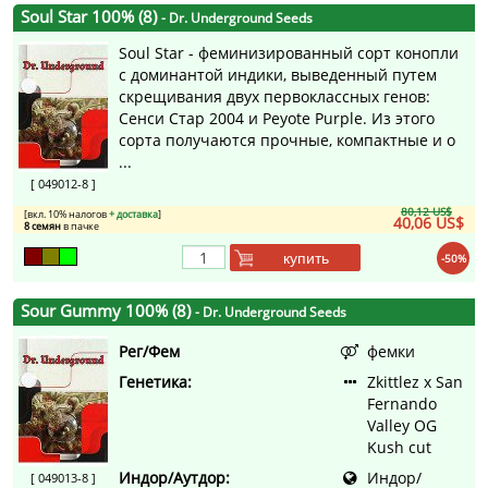
Soul Star 100% (8)
- Dr. Underground Seeds
Soul Star - феминизированный сорт конопли
с доминантой индики, выведенный путем
скрещивания двух первоклассных генов:
Сенси Стар 2004 и Peyote Purple. Из этого
сорта получаются прочные, компактные и о
...
[ 049012-8 ]
80,12 US$
[вкл. 10% налогов
+ доставка
]
40,06 US$
8 семян
в пачке
купить
-50%
Sour Gummy 100% (8)
- Dr. Underground Seeds
Рег/Фем
фемки
Генетика:
Zkittlez x San
Fernando
Valley OG
Kush cut
Индор/Аутдор:
Индор/
[ 049013-8 ]