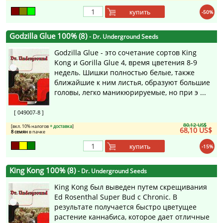
купить
-50%
Godzilla Glue 100% (8)
- Dr. Underground Seeds
Godzilla Glue - это сочетание сортов King
Kong и Gorilla Glue 4, время цветения 8-9
недель. Шишки полностью белые, также
ближайшие к ним листья, образуют большие
головы, легко маникюрируемые, но при э ...
[ 049007-8 ]
80,12 US$
[вкл. 10% налогов
+ доставка
]
68,10 US$
8 семян
в пачке
купить
-15%
King Kong 100% (8)
- Dr. Underground Seeds
King Kong был выведен путем скрещивания
Ed Rosenthal Super Bud с Chronic. В
результате получается быстро цветущее
растение каннабиса, которое дает отличные