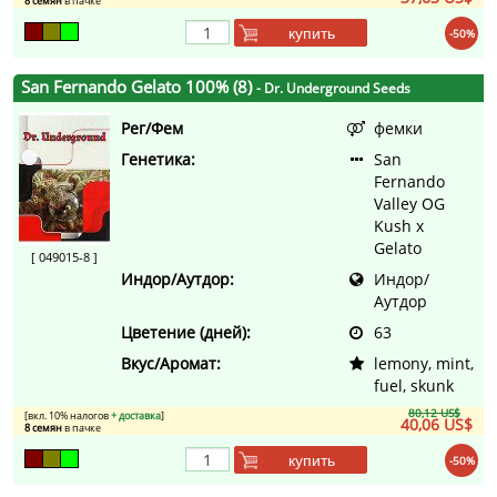
8 семян
в пачке
купить
-50%
San Fernando Gelato 100% (8)
- Dr. Underground Seeds
Рег/Фем
фемки
Генетика:
San
Fernando
Valley OG
Kush x
Gelato
[ 049015-8 ]
Индор/Аутдор:
Индор/
Аутдор
Цветение (дней):
63
Вкус/Аромат:
lemony, mint,
fuel, skunk
80,12 US$
[вкл. 10% налогов
+ доставка
]
40,06 US$
8 семян
в пачке
купить
-50%