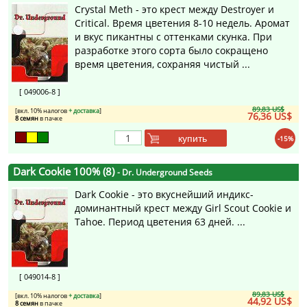
Crystal Meth - это крест между Destroyer и
Critical. Время цветения 8-10 недель. Аромат
и вкус пикантны с оттенками скунка. При
разработке этого сорта было сокращено
время цветения, сохраняя чистый ...
[ 049006-8 ]
89,83 US$
[вкл. 10% налогов
+ доставка
]
76,36 US$
8 семян
в пачке
купить
-15%
Dark Cookie 100% (8)
- Dr. Underground Seeds
Dark Cookie - это вкуснейший индикс-
доминантный крест между Girl Scout Cookie и
Tahoe. Период цветения 63 дней. ...
[ 049014-8 ]
89,83 US$
[вкл. 10% налогов
+ доставка
]
44,92 US$
8 семян
в пачке