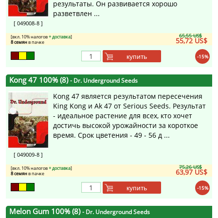
результаты. Он развивается хорошо
разветвлен ...
[ 049008-8 ]
65,55 US$
[вкл. 10% налогов
+ доставка
]
55,72 US$
8 семян
в пачке
купить
-15%
Kong 47 100% (8)
- Dr. Underground Seeds
Kong 47 является результатом пересечения
King Kong и Ak 47 от Serious Seeds. Результат
- идеальное растение для всех, кто хочет
достичь высокой урожайности за короткое
время. Срок цветения - 49 - 56 д ...
[ 049009-8 ]
75,26 US$
[вкл. 10% налогов
+ доставка
]
63,97 US$
8 семян
в пачке
купить
-15%
Melon Gum 100% (8)
- Dr. Underground Seeds