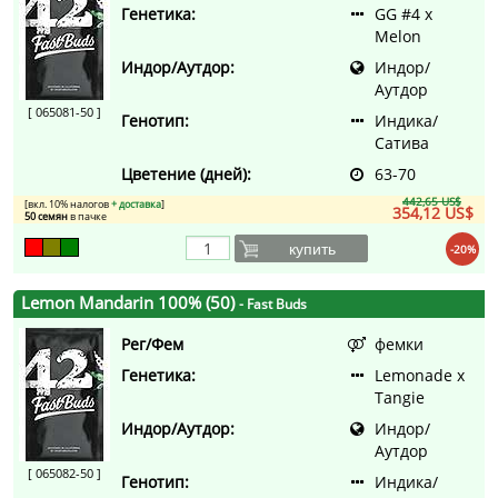
Генетика:
GG #4 x
Melon
Индор/Аутдор:
Индор/
Аутдор
[ 065081-50 ]
Генотип:
Индика/
Сатива
Цветение (дней):
63-70
442,65 US$
[вкл. 10% налогов
+ доставка
]
354,12 US$
50 семян
в пачке
купить
-20%
Lemon Mandarin 100% (50)
- Fast Buds
Рег/Фем
фемки
Генетика:
Lemonade x
Tangie
Индор/Аутдор:
Индор/
Аутдор
[ 065082-50 ]
Генотип:
Индика/