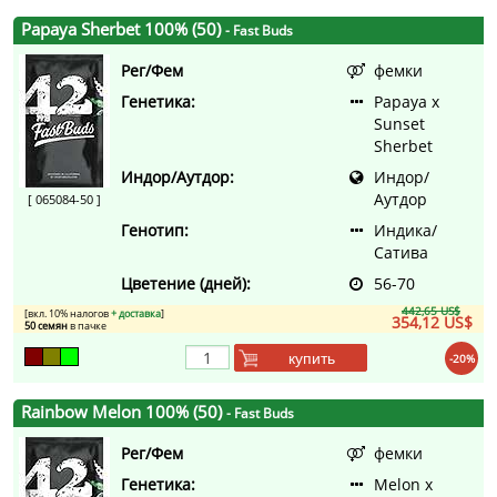
Papaya Sherbet 100% (50)
- Fast Buds
Рег/Фем
фемки
Генетика:
Papaya x
Sunset
Sherbet
Индор/Аутдор:
Индор/
Аутдор
[ 065084-50 ]
Генотип:
Индика/
Сатива
Цветение (дней):
56-70
442,65 US$
[вкл. 10% налогов
+ доставка
]
354,12 US$
50 семян
в пачке
купить
-20%
Rainbow Melon 100% (50)
- Fast Buds
Рег/Фем
фемки
Генетика:
Melon x