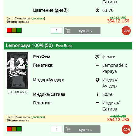
Сатива
Цветение (дней):
63-70
442,65 US$
[вкл. 10% налогов
+ доставка
]
354,12 US$
50 семян
в пачке
купить
-20%
Lemonpaya 100% (50)
- Fast Buds
Рег/Фем
фемки
Генетика:
Lemonade x
Papaya
Индор/Аутдор:
Индор/
Аутдор
[ 065083-50 ]
Индика/Сатива
50/50
Генотип:
Индика/
Сатива
442,65 US$
[вкл. 10% налогов
+ доставка
]
354,12 US$
50 семян
в пачке
купить
-20%