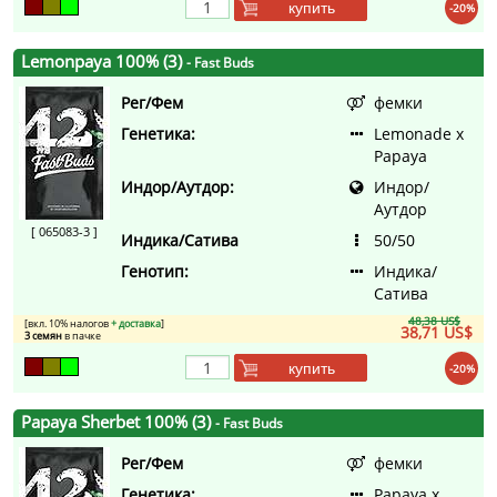
купить
-20%
Lemonpaya 100% (3)
- Fast Buds
Рег/Фем
фемки
Генетика:
Lemonade x
Papaya
Индор/Аутдор:
Индор/
Аутдор
[ 065083-3 ]
Индика/Сатива
50/50
Генотип:
Индика/
Сатива
48,38 US$
[вкл. 10% налогов
+ доставка
]
38,71 US$
3 семян
в пачке
купить
-20%
Papaya Sherbet 100% (3)
- Fast Buds
Рег/Фем
фемки
Генетика:
Papaya x