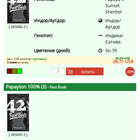
Sunset
Sherbet
Индор/Аутдор:
Индор/
Аутдор
[ 065084-3 ]
Генотип:
Индика/
Сатива
Цветение (дней):
56-70
48,38 US$
[вкл. 10% налогов
+ доставка
]
38,71 US$
3 семян
в пачке
купить
-20%
Papayton 100% (3)
- Fast Buds
[ 065093-3 ]