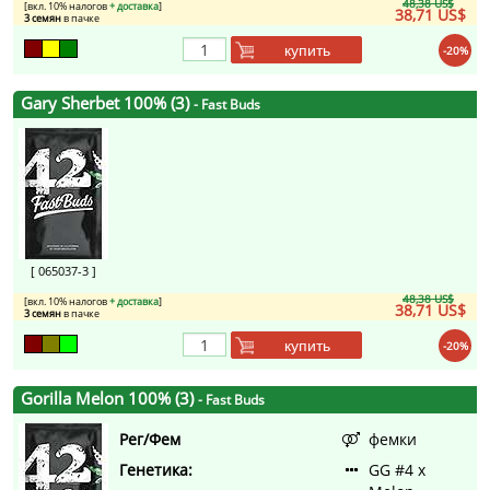
48,38 US$
[вкл. 10% налогов
+ доставка
]
38,71 US$
3 семян
в пачке
купить
-20%
Gary Sherbet 100% (3)
- Fast Buds
[ 065037-3 ]
48,38 US$
[вкл. 10% налогов
+ доставка
]
38,71 US$
3 семян
в пачке
купить
-20%
Gorilla Melon 100% (3)
- Fast Buds
Рег/Фем
фемки
Генетика:
GG #4 x