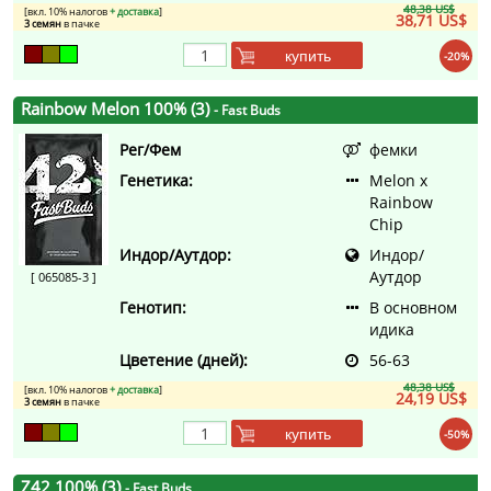
48,38 US$
[вкл. 10% налогов
+ доставка
]
38,71 US$
3 семян
в пачке
купить
-20%
Rainbow Melon 100% (3)
- Fast Buds
Рег/Фем
фемки
Генетика:
Melon x
Rainbow
Chip
Индор/Аутдор:
Индор/
Аутдор
[ 065085-3 ]
Генотип:
В основном
идика
Цветение (дней):
56-63
48,38 US$
[вкл. 10% налогов
+ доставка
]
24,19 US$
3 семян
в пачке
купить
-50%
Z42 100% (3)
- Fast Buds