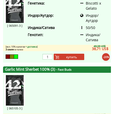
Генетика:
Biscotti x
Gelato
Индор/Аутдор:
Индор/
Аутдор
[ 065091-3 ]
Индика/Сатива
50/50
Генотип:
Индика/
Сатива
48,38 US$
[вкл. 10% налогов
+ доставка
]
38,71 US$
3 семян
в пачке
купить
-20%
Garlic Mint Sherbet 100% (3)
- Fast Buds
[ 065105-3 ]