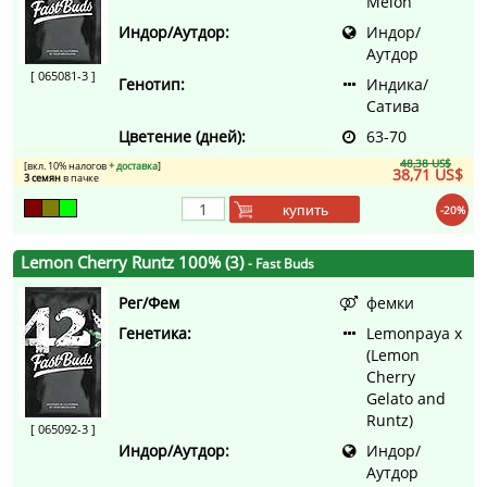
Melon
Индор/Аутдор:
Индор/
Аутдор
[ 065081-3 ]
Генотип:
Индика/
Сатива
Цветение (дней):
63-70
48,38 US$
[вкл. 10% налогов
+ доставка
]
38,71 US$
3 семян
в пачке
купить
-20%
Lemon Cherry Runtz 100% (3)
- Fast Buds
Рег/Фем
фемки
Генетика:
Lemonpaya x
(Lemon
Cherry
Gelato and
Runtz)
[ 065092-3 ]
Индор/Аутдор:
Индор/
Аутдор