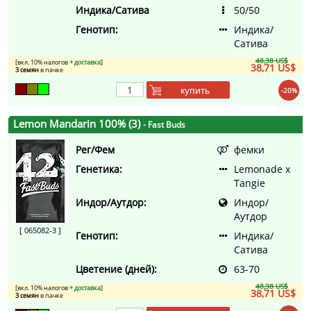
Индика/Сатива
50/50
Генотип:
Индика/
Сатива
48,38 US$
[вкл. 10% налогов
+ доставка
]
38,71 US$
3 семян
в пачке
купить
-20%
Lemon Mandarin 100% (3)
- Fast Buds
Рег/Фем
фемки
Генетика:
Lemonade x
Tangie
Индор/Аутдор:
Индор/
Аутдор
[ 065082-3 ]
Генотип:
Индика/
Сатива
Цветение (дней):
63-70
48,38 US$
[вкл. 10% налогов
+ доставка
]
38,71 US$
3 семян
в пачке