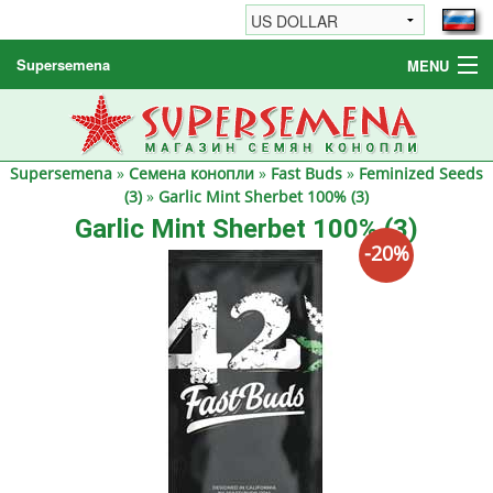
Supersemena
MENU
Семена конопли
Другие товары
Supersemena
»
Семена конопли
»
Fast Buds
»
Feminized Seeds
Как заказать / FAQ
(3)
»
Garlic Mint Sherbet 100% (3)
Garlic Mint Sherbet 100% (3)
-20%