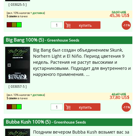
[ 033025-5 ]
50,97 US$
[вкл. 10% налогов
+ доставка
]
45,36 US$
5 семян
в пачке
купить
-11%
Big Bang 100% (5)
- Greenhouse Seeds
Big Bang был создан объединением Skunk,
Norhern Light и El Niño. Период цветения 9
недель. Растения не растут высокими и
кустарниковыми. Подходит для внутреннего и
наружного применения. ...
[ 033057-5 ]
42,47 US$
[вкл. 10% налогов
+ доставка
]
37,80 US$
5 семян
в пачке
купить
-11%
Bubba Kush 100% (5)
- Greenhouse Seeds
Поздним вечером Bubba Kush возьмет вас за