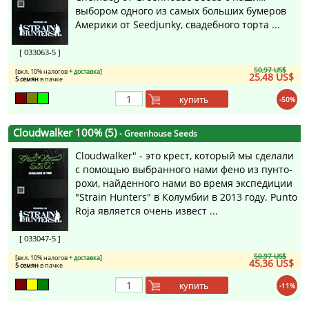
выбором одного из самых больших бумеров
Америки от Seedjunky, свадебного торта ...
[ 033063-5 ]
50,97 US$
[вкл. 10% налогов
+ доставка
]
25,48 US$
5 семян
в пачке
купить
-50%
Cloudwalker 100% (5)
- Greenhouse Seeds
Cloudwalker" - это крест, который мы сделали
с помощью выбранного нами фено из пунто-
рохи, найденного нами во время экспедиции
"Strain Hunters" в Колумбии в 2013 году. Punto
Roja является очень извест ...
[ 033047-5 ]
50,97 US$
[вкл. 10% налогов
+ доставка
]
45,36 US$
5 семян
в пачке
купить
-11%