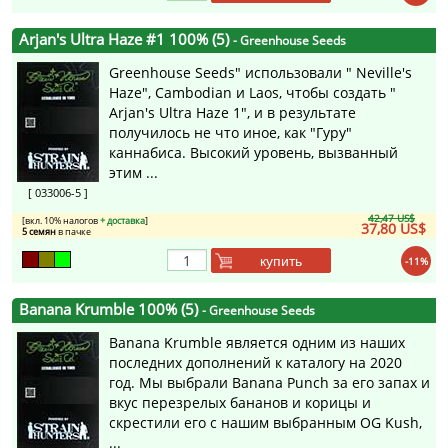
Arjan's Ultra Haze #1 100% (5)
- Greenhouse Seeds
Greenhouse Seeds" использовали " Neville's
Haze", Cambodian и Laos, чтобы создать "
Arjan's Ultra Haze 1", и в результате
получилось не что иное, как "Гуру"
каннабиса. Высокий уровень, вызванный
этим ...
[ 033006-5 ]
42,47 US$
[вкл. 10% налогов
+ доставка
]
37,80 US$
5 семян
в пачке
купить
-11%
Banana Krumble 100% (5)
- Greenhouse Seeds
Banana Krumble является одним из наших
последних дополнений к каталогу на 2020
год. Мы выбрали Banana Punch за его запах и
вкус перезрелых бананов и корицы и
скрестили его с нашим выбранным OG Kush,
...