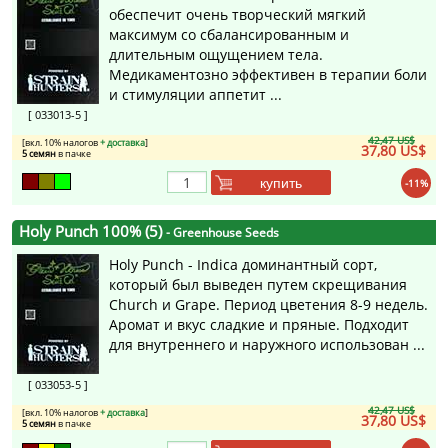
обеспечит очень творческий мягкий
максимум со сбалансированным и
длительным ощущением тела.
Медикаментозно эффективен в терапии боли
и стимуляции аппетит ...
[ 033013-5 ]
42,47 US$
[вкл. 10% налогов
+ доставка
]
37,80 US$
5 семян
в пачке
купить
-11%
Holy Punch 100% (5)
- Greenhouse Seeds
Holy Punch - Indica доминантный сорт,
который был выведен путем скрещивания
Church и Grape. Период цветения 8-9 недель.
Аромат и вкус сладкие и пряные. Подходит
для внутреннего и наружного использован ...
[ 033053-5 ]
42,47 US$
[вкл. 10% налогов
+ доставка
]
37,80 US$
5 семян
в пачке