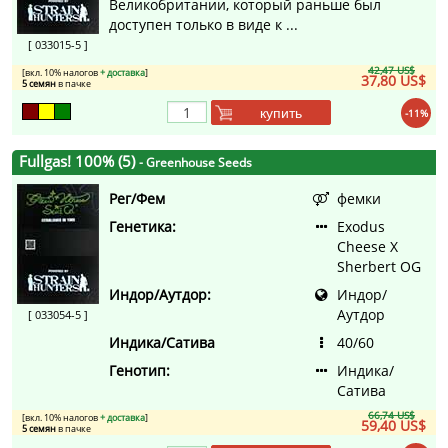
Великобритании, который раньше был
доступен только в виде к ...
[ 033015-5 ]
42,47 US$
[вкл. 10% налогов
+ доставка
]
37,80 US$
5 семян
в пачке
купить
-11%
Fullgas! 100% (5)
- Greenhouse Seeds
Рег/Фем
фемки
Генетика:
Exodus
Cheese X
Sherbert OG
Индор/Аутдор:
Индор/
Аутдор
[ 033054-5 ]
Индика/Сатива
40/60
Генотип:
Индика/
Сатива
66,74 US$
[вкл. 10% налогов
+ доставка
]
59,40 US$
5 семян
в пачке