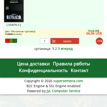
[ 033076-5 ]
75,24 US$
[вкл. 10% налогов
+ доставка
]
66,96 US$
5 семян
в пачке
заказ
-11%
сртаница:
1
2
3
вперед
Цена доставки
Правила рвботы
Конфиденциальность
Контакт
Copyright © 2026
supersemena.com
B2C Engine & SSL Engine enabled
Powered by
JyL Computer Service