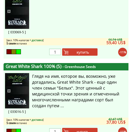
[ 033069-5 ]
66,74 US$
[вкл. 10% налогов
+ доставка
]
59,40 US$
5 семян
в пачке
купить
-11%
Great White Shark 100% (5)
- Greenhouse Seeds
Глядя на имя, которое вы, возможно, уже
догадались, Great White Shark - еще один
член семьи "Белых". Этот ценный с
медицинской точки зрения и отмеченный
многочисленными наградами сорт был
создан путем ...
[ 033016-5 ]
42,47 US$
[вкл. 10% налогов
+ доставка
]
37,80 US$
5 семян
в пачке
купить
-11%