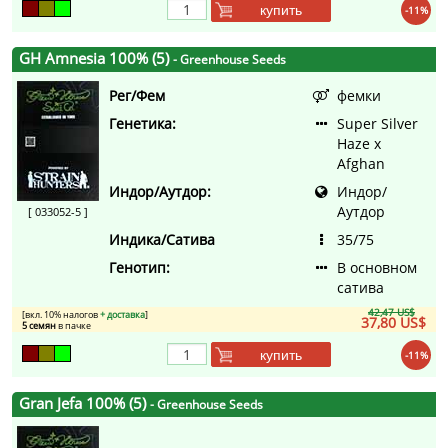
купить
-11%
GH Amnesia 100% (5)
- Greenhouse Seeds
Рег/Фем
фемки
Генетика:
Super Silver
Haze x
Afghan
Индор/Аутдор:
Индор/
Аутдор
[ 033052-5 ]
Индика/Сатива
35/75
Генотип:
В основном
сатива
42,47 US$
[вкл. 10% налогов
+ доставка
]
37,80 US$
5 семян
в пачке
купить
-11%
Gran Jefa 100% (5)
- Greenhouse Seeds