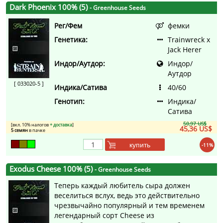
Dark Phoenix 100% (5)
- Greenhouse Seeds
Рег/Фем
фемки
Генетика:
Trainwreck x
Jack Herer
Индор/Аутдор:
Индор/
Аутдор
[ 033020-5 ]
Индика/Сатива
40/60
Генотип:
Индика/
Сатива
50,97 US$
[вкл. 10% налогов
+ доставка
]
45,36 US$
5 семян
в пачке
купить
-11%
Exodus Cheese 100% (5)
- Greenhouse Seeds
Теперь каждый любитель сыра должен
веселиться вслух, ведь это действительно
чрезвычайно популярный и тем временем
легендарный сорт Cheese из