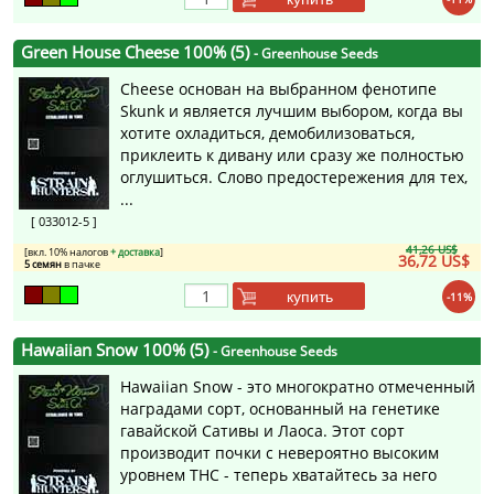
Green House Cheese 100% (5)
- Greenhouse Seeds
Cheese основан на выбранном фенотипе
Skunk и является лучшим выбором, когда вы
хотите охладиться, демобилизоваться,
приклеить к дивану или сразу же полностью
оглушиться. Слово предостережения для тех,
...
[ 033012-5 ]
41,26 US$
[вкл. 10% налогов
+ доставка
]
36,72 US$
5 семян
в пачке
купить
-11%
Hawaiian Snow 100% (5)
- Greenhouse Seeds
Hawaiian Snow - это многократно отмеченный
наградами сорт, основанный на генетике
гавайской Сативы и Лаоса. Этот сорт
производит почки с невероятно высоким
уровнем THC - теперь хватайтесь за него