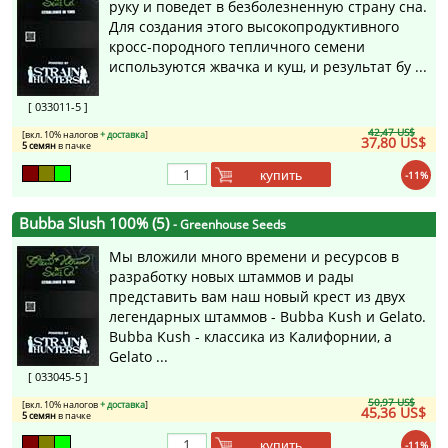
руку и поведет в безболезненную страну сна.
Для создания этого высокопродуктивного
кросс-породного тепличного семени
используются жвачка и куш, и результат бу ...
[ 033011-5 ]
42,47 US$
[вкл. 10% налогов
+ доставка
]
37,80 US$
5 семян
в пачке
купить
-11%
Bubba Slush 100% (5)
- Greenhouse Seeds
Мы вложили много времени и ресурсов в
разработку новых штаммов и рады
представить вам наш новый крест из двух
легендарных штаммов - Bubba Kush и Gelato.
Bubba Kush - классика из Калифорнии, а
Gelato ...
[ 033045-5 ]
50,97 US$
[вкл. 10% налогов
+ доставка
]
45,36 US$
5 семян
в пачке
купить
-11%