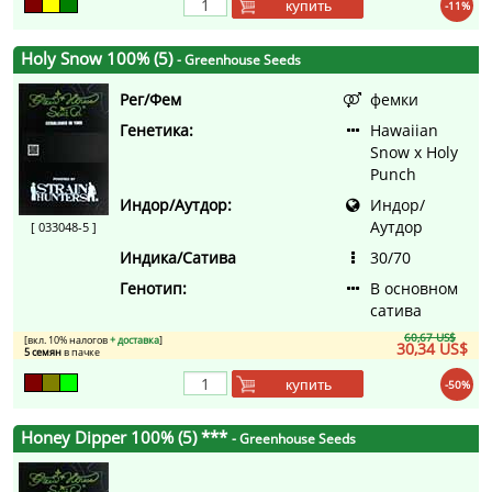
купить
-11%
Holy Snow 100% (5)
- Greenhouse Seeds
Рег/Фем
фемки
Генетика:
Hawaiian
Snow x Holy
Punch
Индор/Аутдор:
Индор/
Аутдор
[ 033048-5 ]
Индика/Сатива
30/70
Генотип:
В основном
сатива
60,67 US$
[вкл. 10% налогов
+ доставка
]
30,34 US$
5 семян
в пачке
купить
-50%
Honey Dipper 100% (5) ***
- Greenhouse Seeds