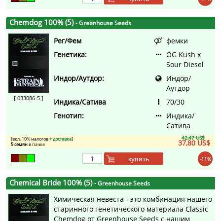
Chemdog 100% (5)
- Greenhouse Seeds
Рег/Фем
фемки
Генетика:
OG Kush x
Sour Diesel
Индор/Аутдор:
Индор/
Аутдор
[ 033086-5 ]
Индика/Сатива
70/30
Генотип:
Индика/
Сатива
42,47 US$
[вкл. 10% налогов
+ доставка
]
37,80 US$
5 семян
в пачке
купить
-11%
Chemical Bride 100% (5)
- Greenhouse Seeds
Химическая невеста - это комбинация нашего
старинного генетического материала Classic
Chemdog от Greenhouse Seeds с нашим