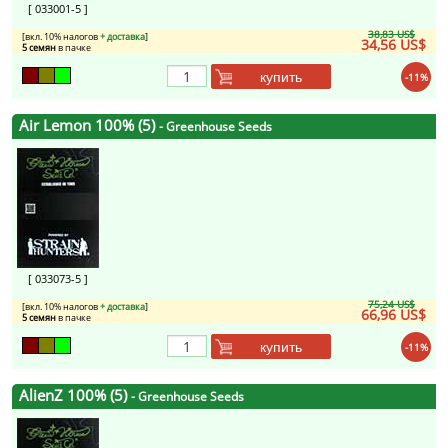
[ 033001-5 ]
38,83 US$
[вкл. 10% налогов
+ доставка
]
34,56 US$
5 семян
в пачке
купить
-11%
Air Lemon 100% (5)
- Greenhouse Seeds
[ 033073-5 ]
75,24 US$
[вкл. 10% налогов
+ доставка
]
66,96 US$
5 семян
в пачке
купить
-11%
AlienZ 100% (5)
- Greenhouse Seeds