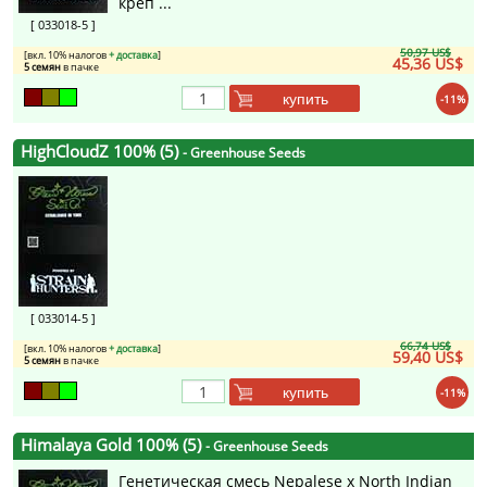
креп ...
[ 033018-5 ]
50,97 US$
[вкл. 10% налогов
+ доставка
]
45,36 US$
5 семян
в пачке
купить
-11%
HighCloudZ 100% (5)
- Greenhouse Seeds
[ 033014-5 ]
66,74 US$
[вкл. 10% налогов
+ доставка
]
59,40 US$
5 семян
в пачке
купить
-11%
Himalaya Gold 100% (5)
- Greenhouse Seeds
Генетическая смесь Nepalese x North Indian