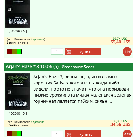
[ 033003-5 ]
66,74 US$
[вкл. 10% налогов
+ доставка
]
59,40 US$
5 семян
в пачке
купить
-11%
Arjan's Haze #3 100% (5)
- Greenhouse Seeds
Arjan's Haze 3, вероятно, один из самых
коротких Sativas, которые вы когда-либо
видели, но это не значит, что она производит
низкие урожаи! Эта милая маленькая зеленая
горничная является гибким, сильн ...
[ 033004-5 ]
38,83 US$
[вкл. 10% налогов
+ доставка
]
34,56 US$
5 семян
в пачке
купить
-11%