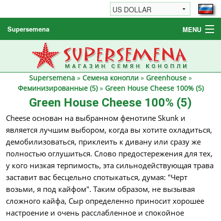
Supersemena
MENU
Семена конопли
Другие товары
Supersemena
»
Семена конопли
»
Greenhouse
»
Как заказать / FAQ
Феминизированные (5)
»
Green House Cheese 100% (5)
Green House Cheese 100% (5)
Cheese основан на выбранном фенотипе Skunk и
является лучшим выбором, когда вы хотите охладиться,
демобилизоваться, приклеить к дивану или сразу же
полностью оглушиться. Слово предостережения для тех,
у кого низкая терпимость, эта сильнодействующая трава
заставит вас бесцельно спотыкаться, думая: "Черт
возьми, я под кайфом". Таким образом, не вызывая
сложного кайфа, Сыр определенно приносит хорошее
настроение и очень расслабленное и спокойное