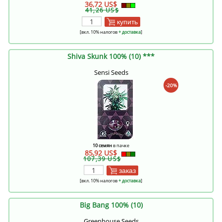
36,72 US$
41,26 US$
купить
[вкл. 10% налогов
+ доставка
]
Shiva Skunk 100% (10) ***
Sensi Seeds
-20%
10 семян
в пачке
85,92 US$
107,39 US$
заказ
[вкл. 10% налогов
+ доставка
]
Big Bang 100% (10)
Greenhouse Seeds