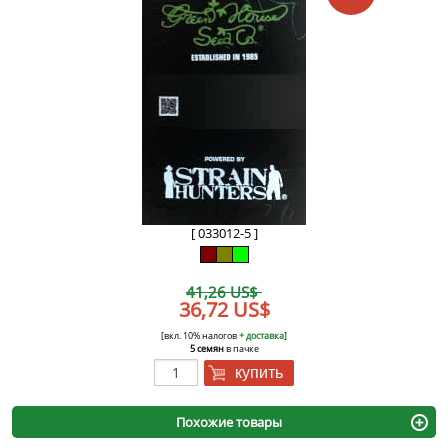
[ 033012-5 ]
41,26 US$
36,72 US$
[вкл. 10% налогов
+ доставка
]
5 семян
в пачке
купить
Похожие товары