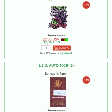
-15%
3 семян
в пачке
27,85 US$
32,76 US$
купить
[вкл. 10% налогов
+ доставка
]
L.S.D. AUTO 100% (3)
Barney´s Farm
-11%
3 семян
в пачке