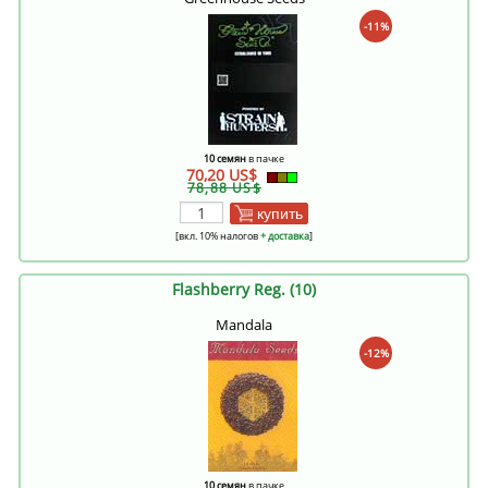
-11%
10 семян
в пачке
70,20 US$
78,88 US$
купить
[вкл. 10% налогов
+ доставка
]
Flashberry Reg. (10)
Mandala
-12%
10 семян
в пачке