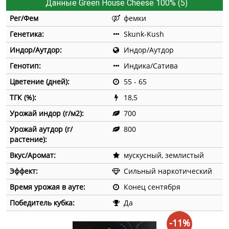
Данные Green House Cheese 100% (5)
Рег/Фем
фемки
Генетика:
Skunk-Kush
Индор/Аутдор:
Индор/Аутдор
Генотип:
Индика/Сатива
Цветение (дней):
55 - 65
ТГК (%):
18,5
Урожай индор (г/м2):
700
Урожай аутдор (г/
800
растение):
Вкус/Аромат:
мускусный, землистый
Эффект:
Сильный наркотический
Время урожая в ауте:
Конец сентября
Победитель кубка:
Да
-11%