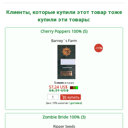
Клиенты, которые купили этот товар тоже
купили эти товары:
Cherry Poppers 100% (5)
Barney´s Farm
-11%
5 семян
в пачке
57,24 US$
64,31 US$
купить
[вкл. 10% налогов
+ доставка
]
Zombie Bride 100% (3)
Ripper Seeds