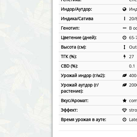
Annabelle´s Garden
Fast Bud
Индор/Аутдор:
Инд
Barney´s Farm
Female 
Индика/Сатива
20/
Генотип:
В о
Blimburn Seeds
G13 Lab
Цветение (дней):
65-
Bulk Seed Bank
Genehtik
Высота (см):
Out
ТГК (%):
27
Bulldog Seeds
Green Bo
CBD (%):
0.1
Cannabella Genetics
House of
Урожай индор (г/м2):
400
Урожай аутдор (г/
200
растение):
Вкус/Аромат:
comp
Эффект:
stro
Время урожая в ауте:
Lat