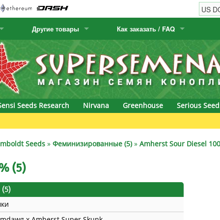
Другие товары
Как заказать / FAQ
w
Семена кактусов
Humboldt Seed Company
Как заказать
Positronics
& Caviar
Канарские растения
Humboldt Seeds
Виды / цены доставки
Prana Medical S
s Seeds
Hyp3rids
FAQ
Pyramid Seeds
Sensi Seeds Research
Nirvana
Greenhouse
Serious Seed
etics
Kalashnikov Seeds
Resin Seeds
rground Seeds
Kannabia
Ripper Seeds
mboldt Seeds
»
Феминизированные (5)
»
Amherst Sour Diesel 100
ssion
K.C. Brains
Royal Queen Se
% (5)
Seeds
krauTHCollective
Samsara Seeds
(5)
мки
eeds
La Semilla Automatica
Seedsman
mdawg x Amherst Super Skunk