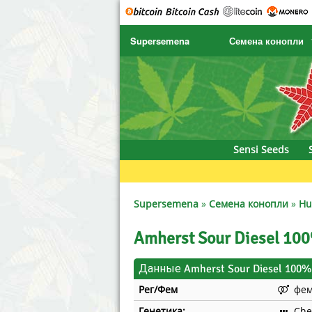
Supersemena
Семена конопли
SENSI SEEDS
CBD Cre
SENSI SEEDS RESEARCH
Chronic 
NIRVANA
Deliciou
Sensi Seeds
GREENHOUSE
DNA Gen
SERIOUS SEEDS
Dr. Unde
Supersemena
»
Семена конопли
»
Hu
SPLIFF SEEDS
Dutch Pa
Amherst Sour Diesel 100
Ace Seeds
Empire 
Данные Amherst Sour Diesel 100% 
Рег/Фем
фе
Anaconda Seeds
Exotic S
Генетика:
Che