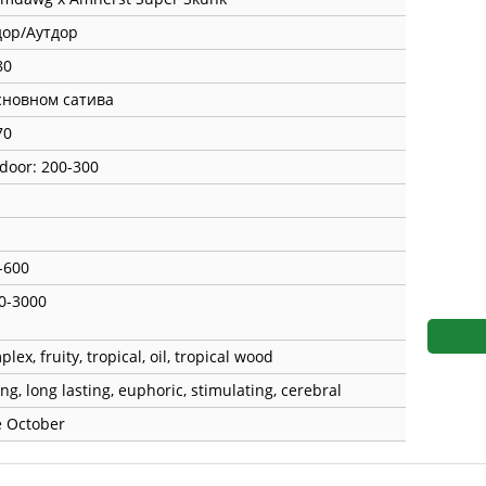
s
Mallorca Seeds
Seed Stockers
ор/Аутдор
Seeds
Mandala
Seedy Simon
80
сновном сатива
s
Medical Seeds Co.
Silent Seeds
70
 Seeds
Ministry of Cannabis
Söllner - Vadda'
door: 200-300
dhi
Paradise Seeds
Strain Hunters S
 the Great Gardener
Philosopher Seeds
Sumo Seeds
-600
0-3000
lex, fruity, tropical, oil, tropical wood
ng, long lasting, euphoric, stimulating, cerebral
e October