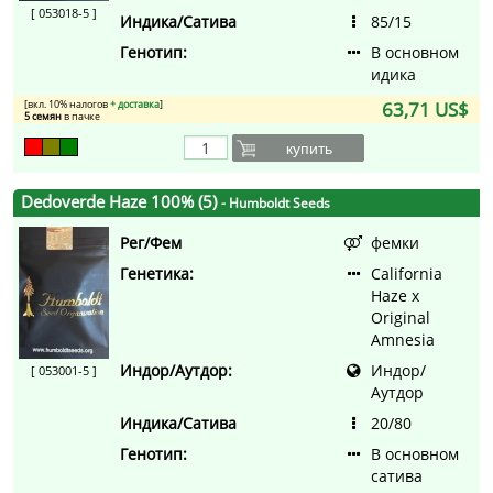
[ 053018-5 ]
Индика/Сатива
85/15
Генотип:
В основном
идика
[вкл. 10% налогов
+ доставка
]
63,71 US$
5 семян
в пачке
купить
Dedoverde Haze 100% (5)
- Humboldt Seeds
Рег/Фем
фемки
Генетика:
California
Haze x
Original
Amnesia
Индор/Аутдор:
Индор/
[ 053001-5 ]
Аутдор
Индика/Сатива
20/80
Генотип:
В основном
сатива