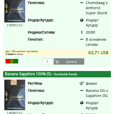
Генетика:
Chemdawg x
Amherst
Super Skunk
Индор/Аутдор:
Индор/
Аутдор
[ 053012-5 ]
Индика/Сатива
20/80
Генотип:
В основном
сатива
[вкл. 10% налогов
+ доставка
]
63,71 US$
5 семян
в пачке
купить
Banana Sapphire 100% (5)
- Humboldt Seeds
Рег/Фем
фемки
Генетика:
Banana OG x
Sapphire OG
Индор/Аутдор:
Индор/
Аутдор
[ 053017-5 ]