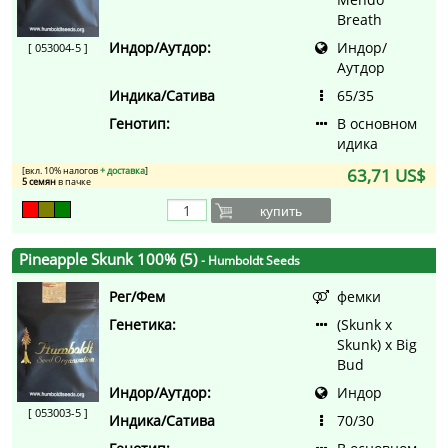
Breath
Индор/Аутдор:
Индор/
[ 053004-5 ]
Аутдор
Индика/Сатива
65/35
Генотип:
В основном
идика
[вкл. 10% налогов
+ доставка
]
63,71 US$
5 семян
в пачке
купить
Pineapple Skunk 100% (5)
- Humboldt Seeds
Рег/Фем
фемки
Генетика:
(Skunk x
Skunk) x Big
Bud
Индор/Аутдор:
Индор
[ 053003-5 ]
Индика/Сатива
70/30