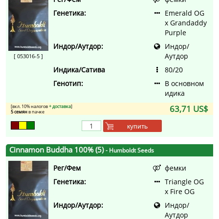
Генетика:
Emerald OG
x Grandaddy
Purple
Индор/Аутдор:
Индор/
Аутдор
[ 053016-5 ]
Индика/Сатива
80/20
Генотип:
В основном
идика
[вкл. 10% налогов
+ доставка
]
63,71 US$
5 семян
в пачке
купить
Cinnamon Buddha 100% (5)
- Humboldt Seeds
Рег/Фем
фемки
Генетика:
Triangle OG
x Fire OG
Индор/Аутдор:
Индор/
Аутдор