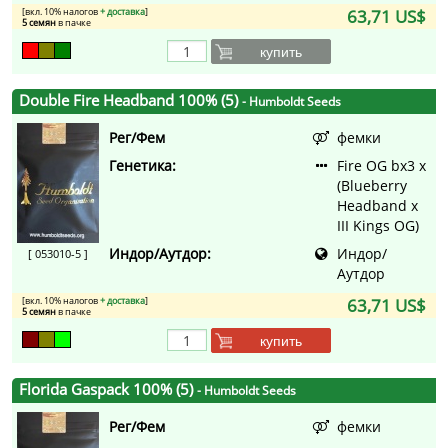
[вкл. 10% налогов
+ доставка
]
63,71 US$
5 семян
в пачке
купить
Double Fire Headband 100% (5)
- Humboldt Seeds
Рег/Фем
фемки
Генетика:
Fire OG bx3 x
(Blueberry
Headband x
III Kings OG)
Индор/Аутдор:
Индор/
[ 053010-5 ]
Аутдор
[вкл. 10% налогов
+ доставка
]
63,71 US$
5 семян
в пачке
купить
Florida Gaspack 100% (5)
- Humboldt Seeds
Рег/Фем
фемки