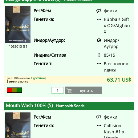
Рег/Фем
фемки
Генетика:
Bubba's Gift
x OG/Afghan
X
Индор/Аутдор:
Индор/
Аутдор
[ 053013-5 ]
Индика/Сатива
85/15
Генотип:
В основном
идика
[вкл. 10% налогов
+ доставка
]
63,71 US$
5 семян
в пачке
купить
Mouth Wash 100% (5)
- Humboldt Seeds
Рег/Фем
фемки
Генетика:
Collision
Kush #1 x
Mendo