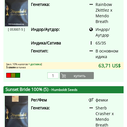
Генетика:
Rainbow
Zkittlez x
Mendo
Breath
Индор/Аутдор:
Индор/
[ 053007-5 ]
Аутдор
Индика/Сатива
65/35
Генотип:
В основном
идика
[вкл. 10% налогов
+ доставка
]
63,71 US$
5 семян
в пачке
купить
Sunset Bride 100% (5)
- Humboldt Seeds
Рег/Фем
фемки
Генетика:
Sherb
Crasher x
Mendo
Breath