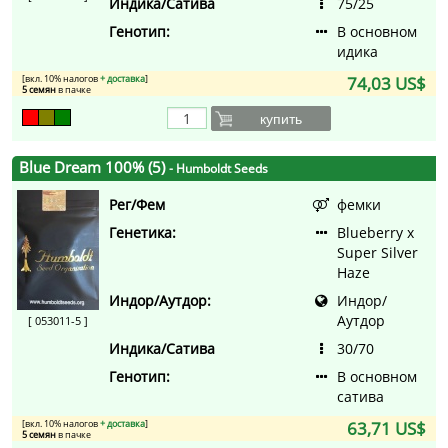
Индика/Сатива
75/25
Генотип:
В основном
идика
[вкл. 10% налогов
+ доставка
]
74,03 US$
5 семян
в пачке
купить
Blue Dream 100% (5)
- Humboldt Seeds
Рег/Фем
фемки
Генетика:
Blueberry x
Super Silver
Haze
Индор/Аутдор:
Индор/
Аутдор
[ 053011-5 ]
Индика/Сатива
30/70
Генотип:
В основном
сатива
[вкл. 10% налогов
+ доставка
]
63,71 US$
5 семян
в пачке