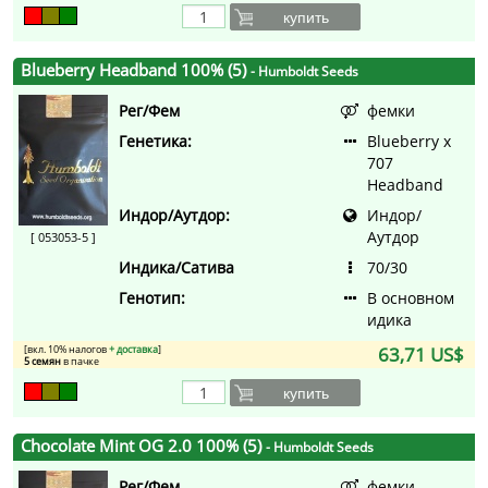
купить
Blueberry Headband 100% (5)
- Humboldt Seeds
Рег/Фем
фемки
Генетика:
Blueberry x
707
Headband
Индор/Аутдор:
Индор/
Аутдор
[ 053053-5 ]
Индика/Сатива
70/30
Генотип:
В основном
идика
[вкл. 10% налогов
+ доставка
]
63,71 US$
5 семян
в пачке
купить
Chocolate Mint OG 2.0 100% (5)
- Humboldt Seeds
Рег/Фем
фемки