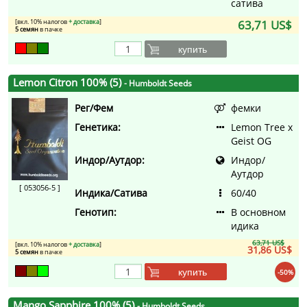
сатива
[вкл. 10% налогов
+ доставка
]
63,71 US$
5 семян
в пачке
купить
Lemon Citron 100% (5)
- Humboldt Seeds
Рег/Фем
фемки
Генетика:
Lemon Tree x
Geist OG
Индор/Аутдор:
Индор/
Аутдор
[ 053056-5 ]
Индика/Сатива
60/40
Генотип:
В основном
идика
63,71 US$
[вкл. 10% налогов
+ доставка
]
31,86 US$
5 семян
в пачке
купить
-50%
Mango Sapphire 100% (5)
- Humboldt Seeds