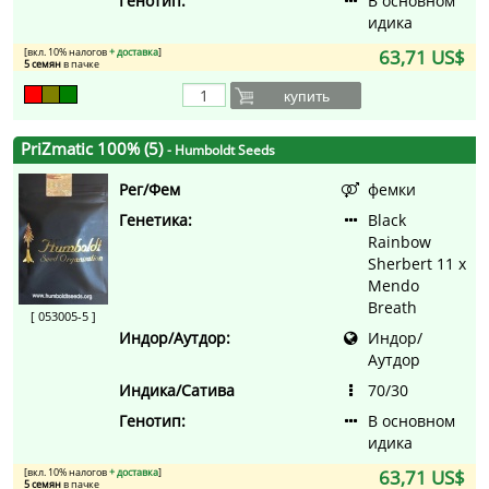
Генотип:
В основном
идика
[вкл. 10% налогов
+ доставка
]
63,71 US$
5 семян
в пачке
купить
PriZmatic 100% (5)
- Humboldt Seeds
Рег/Фем
фемки
Генетика:
Black
Rainbow
Sherbert 11 x
Mendo
Breath
[ 053005-5 ]
Индор/Аутдор:
Индор/
Аутдор
Индика/Сатива
70/30
Генотип:
В основном
идика
[вкл. 10% налогов
+ доставка
]
63,71 US$
5 семян
в пачке