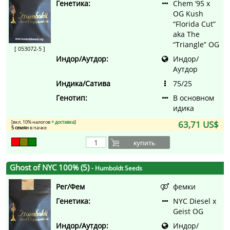
Генетика:
Chem ‘95 x
OG Kush
“Florida Cut”
aka The
“Triangle” OG
[ 053072-5 ]
Индор/Аутдор:
Индор/
Аутдор
Индика/Сатива
75/25
Генотип:
В основном
идика
[вкл. 10% налогов
+ доставка
]
63,71 US$
5 семян
в пачке
купить
Ghost of NYC 100% (5)
- Humboldt Seeds
Рег/Фем
фемки
Генетика:
NYC Diesel x
Geist OG
Индор/Аутдор:
Индор/