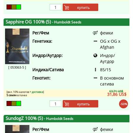
купить
Sapphire OG 100% (5)
- Humboldt Seeds
Рег/Фем
фемки
Генетика:
OG x OG x
Afghan
Индор/Аутдор:
Индор/
Аутдор
[ 053063-5 ]
Индика/Сатива
85/15
Генотип:
В основном
сатива
63,71 US$
[вкл. 10% налогов
+ доставка
]
31,86 US$
5 семян
в пачке
купить
-50%
SundogZ 100% (5)
- Humboldt Seeds
Рег/Фем
фемки