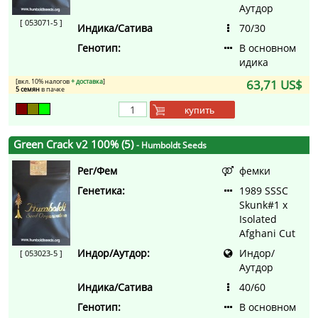
Аутдор
[ 053071-5 ]
Индика/Сатива
70/30
Генотип:
В основном
идика
[вкл. 10% налогов
+ доставка
]
63,71 US$
5 семян
в пачке
купить
Green Crack v2 100% (5)
- Humboldt Seeds
Рег/Фем
фемки
Генетика:
1989 SSSC
Skunk#1 x
Isolated
Afghani Cut
Индор/Аутдор:
Индор/
[ 053023-5 ]
Аутдор
Индика/Сатива
40/60
Генотип:
В основном